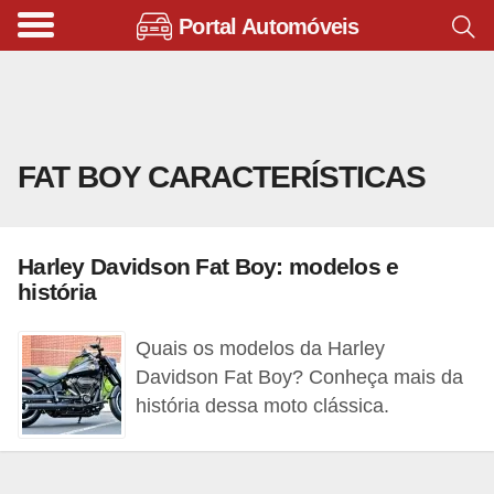
Portal Automóveis
B
i
c
i
FAT BOY CARACTERÍSTICAS
c
l
e
Harley Davidson Fat Boy: modelos e
t
história
a
s
Quais os modelos da Harley
e
Davidson Fat Boy? Conheça mais da
história dessa moto clássica.
p
a
t