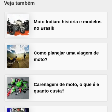
Veja também
i
n
e
Moto Indian: história e modelos
t
no Brasil!
e
s
C
Como planejar uma viagem de
a
moto?
r
r
o
Carenagem de moto, o que é e
s
quanto custa?
e
s
p