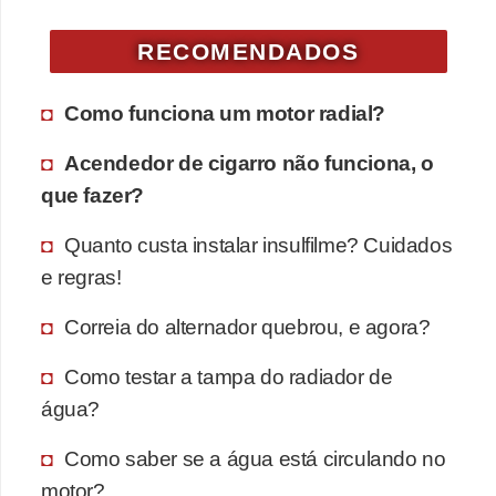
v
RECOMENDADOS
e
n
Como funciona um motor radial?
d
a
Acendedor de cigarro não funciona, o
d
que fazer?
e
Quanto custa instalar insulfilme? Cuidados
v
e regras!
e
í
Correia do alternador quebrou, e agora?
c
Como testar a tampa do radiador de
u
água?
l
o
Como saber se a água está circulando no
s
motor?