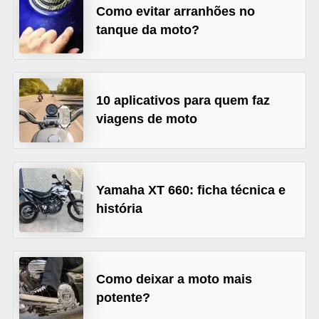
Como evitar arranhões no
o
tanque da moto?
r
t
i
10 aplicativos para quem faz
v
viagens de moto
o
s
C
Yamaha XT 660: ficha técnica e
a
história
r
r
o
Como deixar a moto mais
s
potente?
p