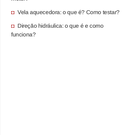
F
Vela aquecedora: o que é? Como testar?
i
Direção hidráulica: o que é e como
n
funciona?
a
n
c
i
a
m
e
n
t
o
d