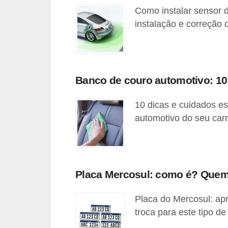
e
Como instalar sensor 
v
instalação e correção
e
í
c
u
Banco de couro automotivo: 10
l
10 dicas e cuidados e
o
automotivo do seu car
s
M
e
Placa Mercosul: como é? Quem
c
â
Placa do Mercosul: ap
n
troca para este tipo de
i