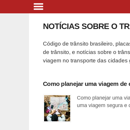
B
i
NOTÍCIAS SOBRE O T
c
i
Código de trânsito brasileiro, placa
c
de trânsito, e notícias sobre o trân
l
viagem no transporte das cidades g
e
t
a
Como planejar uma viagem de c
s
Como planejar uma via
e
uma viagem segura e c
p
a
t