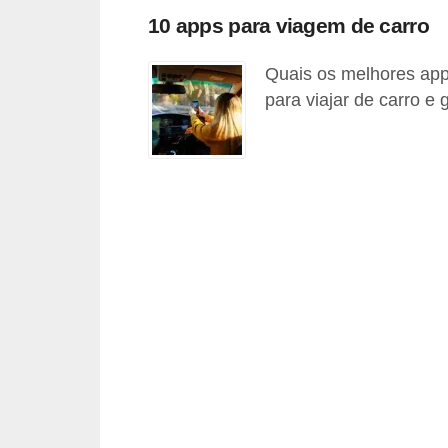
i
10 apps para viagem de carro
n
Quais os melhores app
e
para viajar de carro e 
t
e
s
C
a
r
r
o
s
e
s
p