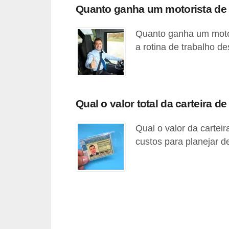
Quanto ganha um motorista de
v
e
Quanto ganha um motori
n
a rotina de trabalho des
d
a
d
e
Qual o valor total da carteira 
v
Qual o valor da cartei
e
custos para planejar de 
í
c
u
l
o
s