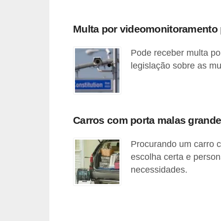
o
r
Multa por videomonitoramento
t
Pode receber multa po
i
legislação sobre as mu
v
o
s
Carros com porta malas grande:
C
a
Procurando um carro 
r
escolha certa e person
r
necessidades.
o
s
p