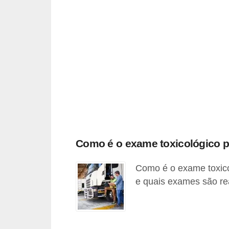
o
p
u
l
a
r
e
s
C
Como é o exame toxicológico p
o
m
Como é o exame toxicol
p
e quais exames são rea
r
a
e