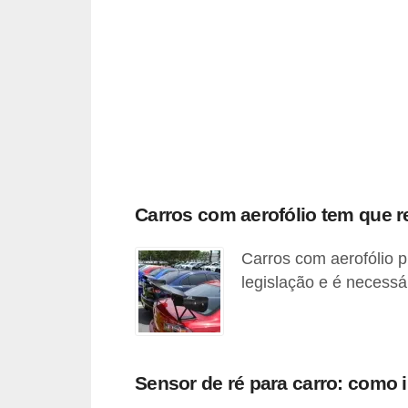
F
i
n
a
n
c
i
Carros com aerofólio tem que r
a
m
Carros com aerofólio p
e
legislação e é necessá
n
t
o
Sensor de ré para carro: como i
d