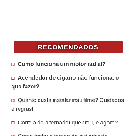
v
e
n
d
a
RECOMENDADOS
d
e
Como funciona um motor radial?
v
Acendedor de cigarro não funciona, o
e
que fazer?
í
c
Quanto custa instalar insulfilme? Cuidados
u
e regras!
l
Correia do alternador quebrou, e agora?
o
s