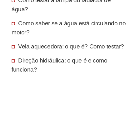
Como testar a tampa do radiador de
água?
F
i
Como saber se a água está circulando no
n
motor?
a
Vela aquecedora: o que é? Como testar?
n
c
Direção hidráulica: o que é e como
i
funciona?
a
m
e
n
t
o
d