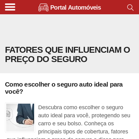
Portal Automóveis
B
i
c
i
FATORES QUE INFLUENCIAM O
c
PREÇO DO SEGURO
l
e
t
Como escolher o seguro auto ideal para
a
você?
s
e
Descubra como escolher o seguro
p
auto ideal para você, protegendo seu
carro e seu bolso. Conheça os
a
principais tipos de cobertura, fatores
t