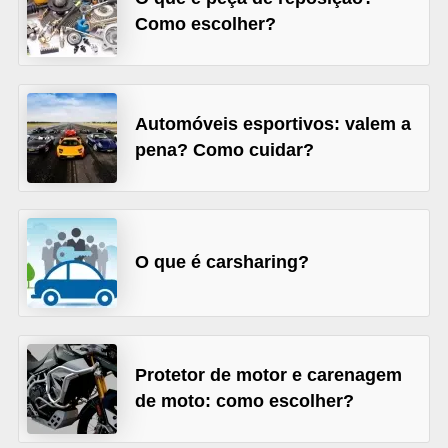
Como escolher?
o
r
t
i
Automóveis esportivos: valem a
v
pena? Como cuidar?
o
s
C
O que é carsharing?
a
r
r
o
Protetor de motor e carenagem
s
de moto: como escolher?
p