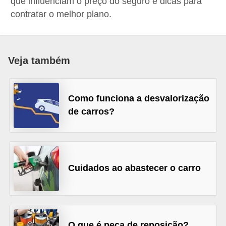
que influenciam o preço do seguro e dicas para
i
contratar o melhor plano.
n
e
t
Veja também
e
s
Como funciona a desvalorização
C
de carros?
a
r
r
o
Cuidados ao abastecer o carro
s
e
s
p
O que é peça de reposição?