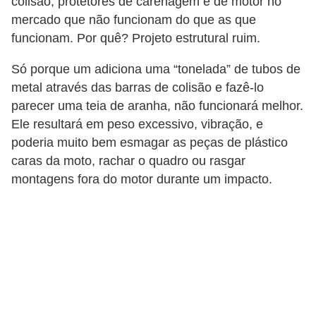
colisão, protetores de carenagem e de motor no
c
mercado que não funcionam do que as que
a
funcionam. Por quê? Projeto estrutural ruim.
e
Só porque um adiciona uma “tonelada” de tubos de
m
metal através das barras de colisão e fazê-lo
a
parecer uma teia de aranha, não funcionará melhor.
n
Ele resultará em peso excessivo, vibração, e
u
poderia muito bem esmagar as peças de plástico
t
caras da moto, rachar o quadro ou rasgar
montagens fora do motor durante um impacto.
e
n
ç
ã
o
d
e