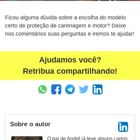
o
s
Ficou alguma dúvida sobre a escolha do modelo
e
certo de proteção de carenagem e motor? Deixe
l
nos comentários suas perguntas e iremos te ajudar!
é
t
r
Ajudamos você?
i
Retribua compartilhando!
c
o
s
e
h
í
Sobre o autor
b
O pai de André já teve alguns carros