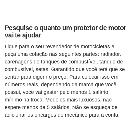
o
r
t
Pesquise o quanto um protetor de motor
i
vai te ajudar
v
Ligue para o seu revendedor de motocicletas e
o
peça uma cotação nas seguintes partes: radiador,
s
carenagens de tanques de combustível, tanque de
combustível, setas. Garantido que você terá que se
C
sentar para digerir o preço. Para colocar isso em
a
números reais, dependendo da marca que você
r
possui, você vai gastar pelo menos 1 salário
r
mínimo na troca. Modelos mais luxuosos, não
o
espere menos de 5 salários. Não se esqueça de
adicionar os encargos do mecânico para a conta.
s
p