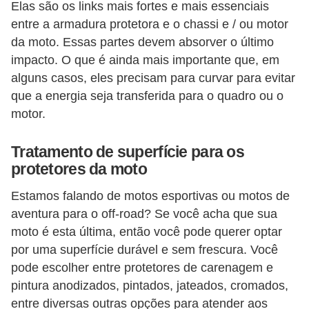
Elas são os links mais fortes e mais essenciais
S
entre a armadura protetora e o chassi e / ou motor
e
da moto. Essas partes devem absorver o último
g
impacto. O que é ainda mais importante que, em
alguns casos, eles precisam para curvar para evitar
u
que a energia seja transferida para o quadro ou o
r
motor.
o
a
Tratamento de superfície para os
u
protetores da moto
t
Estamos falando de motos esportivas ou motos de
o
aventura para o off-road? Se você acha que sua
T
moto é esta última, então você pode querer optar
por uma superfície durável e sem frescura. Você
r
pode escolher entre protetores de carenagem e
a
pintura anodizados, pintados, jateados, cromados,
n
entre diversas outras opções para atender aos