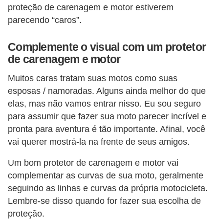
proteção de carenagem e motor estiverem
v
parecendo “caros”.
e
n
Complemente o visual com um protetor
d
de carenagem e motor
a
Muitos caras tratam suas motos como suas
d
esposas / namoradas. Alguns ainda melhor do que
e
elas, mas não vamos entrar nisso. Eu sou seguro
v
para assumir que fazer sua moto parecer incrível e
e
pronta para aventura é tão importante. Afinal, você
vai querer mostrá-la na frente de seus amigos.
í
c
Um bom protetor de carenagem e motor vai
u
complementar as curvas de sua moto, geralmente
l
seguindo as linhas e curvas da própria motocicleta.
o
Lembre-se disso quando for fazer sua escolha de
proteção.
s