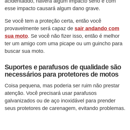
s
acidentaddo, haverá algum impacto sério e com
esse impacto causará algum dano grave.
c
o
Se você tem a proteção certa, então você
o
provavelmente será capaz de
sair andando com
t
sua moto
. Se você não fizer isso, então é melhor
e
ter um amigo com uma picape ou um guincho para
buscar sua moto.
r
s
Suportes e parafusos de qualidade são
N
necessários para protetores de motos
o
Coisa pequena, mas poderia ser ruim não prestar
t
atenção. Você precisará usar parafusos
í
galvanizados ou de aço inoxidável para prender
c
seus protetores de carenagem, evitando problemas.
i
a