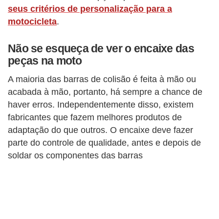
s
seus critérios de personalização para a
p
motocicleta
.
o
r
Não se esqueça de ver o encaixe das
peças na moto
t
e
A maioria das barras de colisão é feita à mão ou
a
acabada à mão, portanto, há sempre a chance de
haver erros. Independentemente disso, existem
l
fabricantes que fazem melhores produtos de
t
adaptação do que outros. O encaixe deve fazer
e
parte do controle de qualidade, antes e depois de
r
soldar os componentes das barras
n
a
t
i