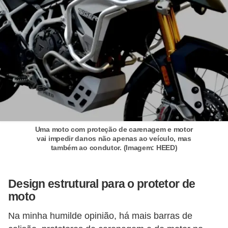
e
v
e
í
c
u
l
o
s
Uma moto com proteção de carenagem e motor
vai impedir danos não apenas ao veículo, mas
M
também ao condutor. (Imagem: HEED)
e
c
Design estrutural para o protetor de
â
moto
n
Na minha humilde opinião, há mais barras de
i