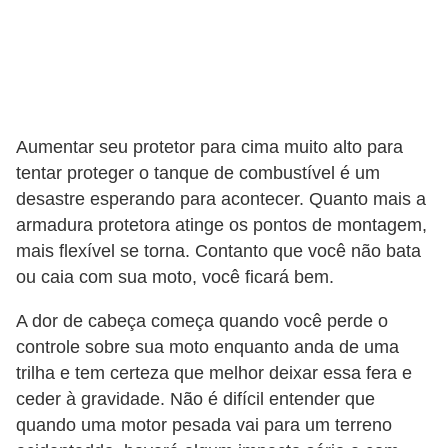
v
e
í
c
u
Aumentar seu protetor para cima muito alto para
l
tentar proteger o tanque de combustível é um
o
desastre esperando para acontecer. Quanto mais a
armadura protetora atinge os pontos de montagem,
s
mais flexível se torna. Contanto que você não bata
M
ou caia com sua moto, você ficará bem.
o
A dor de cabeça começa quando você perde o
t
controle sobre sua moto enquanto anda de uma
o
trilha e tem certeza que melhor deixar essa fera e
s
ceder à gravidade. Não é difícil entender que
e
quando uma motor pesada vai para um terreno