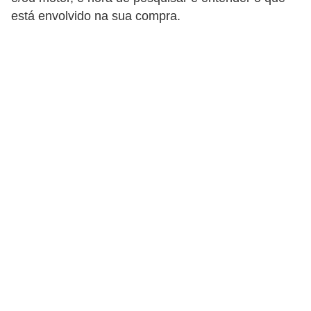
i
está envolvido na sua compra.
n
e
t
e
s
C
a
r
r
o
s
e
s
p