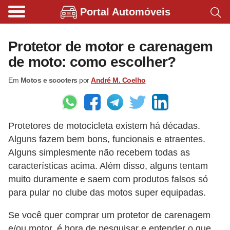
Portal Automóveis
B
i
Protetor de motor e carenagem
c
de moto: como escolher?
i
Em
Motos e scooters
por
André M. Coelho
c
l
e
Protetores de motocicleta existem há décadas.
t
Alguns fazem bem bons, funcionais e atraentes.
a
Alguns simplesmente não recebem todas as
s
características acima. Além disso, alguns tentam
e
muito duramente e saem com produtos falsos só
p
para pular no clube das motos super equipadas.
a
Se você quer comprar um protetor de carenagem
t
e/ou motor, é hora de pesquisar e entender o que