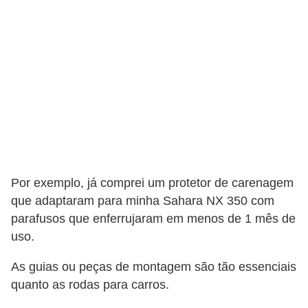
s
s
o
b
r
e
o
t
r
Por exemplo, já comprei um protetor de carenagem
â
que adaptaram para minha Sahara NX 350 com
n
parafusos que enferrujaram em menos de 1 mês de
s
uso.
i
As guias ou peças de montagem são tão essenciais
t
quanto as rodas para carros.
o