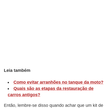
o
p
u
l
a
r
e
s
C
o
Leia também
m
Como evitar arranhões no tanque da moto?
p
Quais são as etapas da restauração de
r
carros antigos?
a
Então, lembre-se disso quando achar que um kit de
e