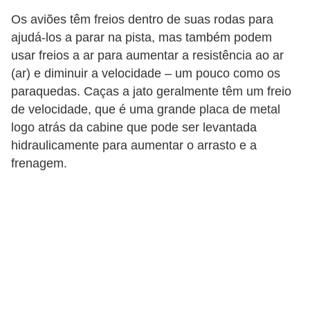
s
Os aviões têm freios dentro de suas rodas para
s
ajudá-los a parar na pista, mas também podem
o
usar freios a ar para aumentar a resistência ao ar
b
(ar) e diminuir a velocidade – um pouco como os
r
paraquedas. Caças a jato geralmente têm um freio
de velocidade, que é uma grande placa de metal
e
logo atrás da cabine que pode ser levantada
o
hidraulicamente para aumentar o arrasto e a
t
frenagem.
r
â
n
s
i
t
o