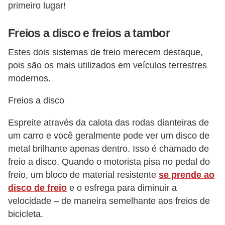
s
primeiro lugar!
p
Freios a disco e freios a tambor
o
r
Estes dois sistemas de freio merecem destaque,
t
pois são os mais utilizados em veículos terrestres
e
modernos.
a
Freios a disco
l
Espreite através da calota das rodas dianteiras de
t
um carro e você geralmente pode ver um disco de
e
metal brilhante apenas dentro. Isso é chamado de
r
freio a disco. Quando o motorista pisa no pedal do
n
freio, um bloco de material resistente
se prende ao
a
disco de freio
e o esfrega para diminuir a
t
velocidade – de maneira semelhante aos freios de
i
bicicleta.