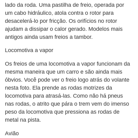
s
lado da roda. Uma pastilha de freio, operada por
c
um cabo hidráulico, atola contra o rotor para
o
desacelerá-lo por fricção. Os orifícios no rotor
o
ajudam a dissipar o calor gerado. Modelos mais
t
antigos ainda usam freios a tambor.
e
Locomotiva a vapor
r
Os freios de uma locomotiva a vapor funcionam da
s
mesma maneira que um carro e são ainda mais
N
óbvios. Você pode ver o freio logo atrás do volante
o
nesta foto. Ela prende as rodas motrizes da
t
locomotiva para atrasá-las. Como não há pneus
nas rodas, o atrito que pára o trem vem do imenso
í
peso da locomotiva que pressiona as rodas de
c
metal na pista.
i
a
Avião