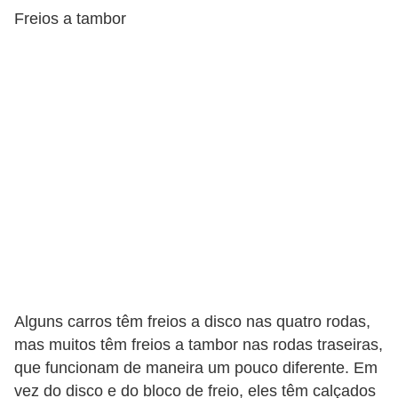
v
Freios a tambor
o
T
u
n
i
n
g
V
e
í
c
Alguns carros têm freios a disco nas quatro rodas,
u
mas muitos têm freios a tambor nas rodas traseiras,
que funcionam de maneira um pouco diferente. Em
l
vez do disco e do bloco de freio, eles têm calçados