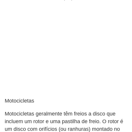
v
e
í
c
u
l
o
s
M
o
t
Motocicletas
o
Motocicletas geralmente têm freios a disco que
s
incluem um rotor e uma pastilha de freio. O rotor é
e
um disco com orifícios (ou ranhuras) montado no