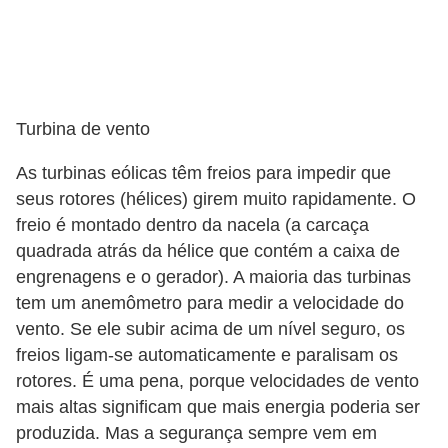
S
e
g
u
Turbina de vento
r
As turbinas eólicas têm freios para impedir que
o
seus rotores (hélices) girem muito rapidamente. O
a
freio é montado dentro da nacela (a carcaça
u
quadrada atrás da hélice que contém a caixa de
t
engrenagens e o gerador). A maioria das turbinas
o
tem um anemômetro para medir a velocidade do
vento. Se ele subir acima de um nível seguro, os
T
freios ligam-se automaticamente e paralisam os
r
rotores. É uma pena, porque velocidades de vento
a
mais altas significam que mais energia poderia ser
n
produzida. Mas a segurança sempre vem em