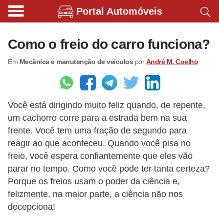
Portal Automóveis
B
i
Como o freio do carro funciona?
c
Em
Mecânica e manutenção de veículos
por
André M. Coelho
i
c
l
Você está dirigindo muito feliz quando, de repente,
e
um cachorro corre para a estrada bem na sua
t
frente. Você tem uma fração de segundo para
a
reagir ao que aconteceu. Quando você pisa no
s
freio, você espera confiantemente que eles vão
e
parar no tempo. Como você pode ter tanta certeza?
Porque os freios usam o poder da ciência e,
p
felizmente, na maior parte, a ciência não nos
a
decepciona!
t