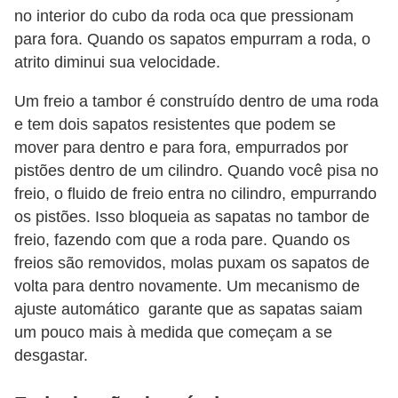
o
no interior do cubo da roda oca que pressionam
s
para fora. Quando os sapatos empurram a roda, o
e
atrito diminui sua velocidade.
l
Um freio a tambor é construído dentro de uma roda
é
e tem dois sapatos resistentes que podem se
t
mover para dentro e para fora, empurrados por
r
pistões dentro de um cilindro. Quando você pisa no
i
freio, o fluido de freio entra no cilindro, empurrando
c
os pistões. Isso bloqueia as sapatas no tambor de
o
freio, fazendo com que a roda pare. Quando os
freios são removidos, molas puxam os sapatos de
s
volta para dentro novamente. Um mecanismo de
e
ajuste automático garante que as sapatas saiam
h
um pouco mais à medida que começam a se
í
desgastar.
b