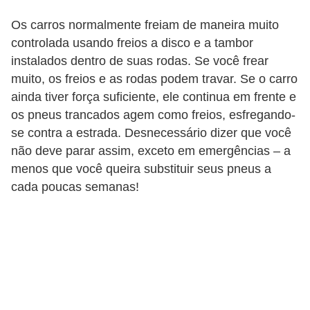
o
Os carros normalmente freiam de maneira muito
r
controlada usando freios a disco e a tambor
t
instalados dentro de suas rodas. Se você frear
muito, os freios e as rodas podem travar. Se o carro
i
ainda tiver força suficiente, ele continua em frente e
v
os pneus trancados agem como freios, esfregando-
o
se contra a estrada. Desnecessário dizer que você
s
não deve parar assim, exceto em emergências – a
menos que você queira substituir seus pneus a
C
cada poucas semanas!
a
r
r
o
s
p