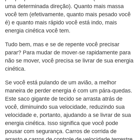
v
uma determinada direção). Quanto mais massa
você tem (efetivamente, quanto mais pesado você
e
é) e quanto mais rápido você está indo, mais
n
energia cinética você tem.
d
a
Tudo bem, mas e se de repente você precisar
parar? Para mudar de mover-se rapidamente para
d
não se mover, você precisa se livrar de sua energia
e
cinética.
v
e
Se você está pulando de um avião, a melhor
maneira de perder energia é com um pára-quedas.
í
Este saco gigante de tecido se arrasta atrás de
c
você, diminuindo sua velocidade, reduzindo sua
u
velocidade e, portanto, ajudando a se livrar de sua
l
energia cinética. Isso significa que você pode
o
pousar com segurança. Carros de corrida de
s
arrasto e carros de controle de velocidade terrestre