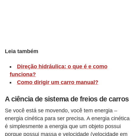
o
p
u
l
a
r
Leia também
e
s
Direção hidráulica: o que é e como
funciona?
C
Como dirigir um carro manual?
o
m
A ciência de sistema de freios de carros
p
Se você está se movendo, você tem energia –
r
energia cinética para ser precisa. A energia cinética
a
é simplesmente a energia que um objeto possui
e
porque possui massa e velocidade (velocidade em