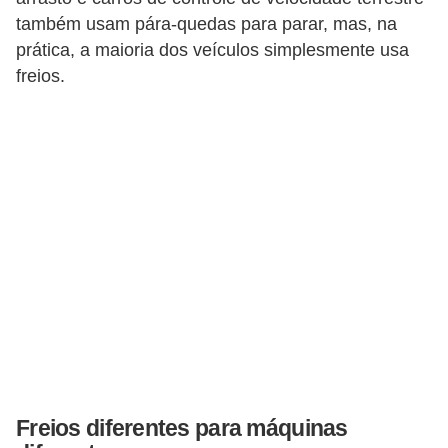
também usam pára-quedas para parar, mas, na
F
prática, a maioria dos veículos simplesmente usa
i
freios.
n
a
n
c
i
a
m
e
n
t
o
d
Freios diferentes para máquinas