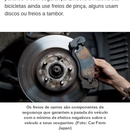
c
bicicletas ainda use freios de pinça, alguns usam
a
discos ou freios a tambor.
e
m
a
n
u
t
e
n
ç
ã
Os freios de carros são componentes de
o
segurança que garantem a parada do veículo
d
com o mínimo de efeitos negativos sobre o
veículo e seus ocupantes. (Foto: Car From
e
Japan)