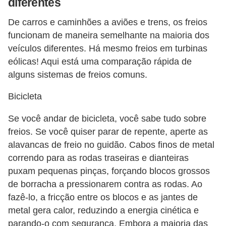
diferentes
e
v
De carros e caminhões a aviões e trens, os freios
e
funcionam de maneira semelhante na maioria dos
í
veículos diferentes. Há mesmo freios em turbinas
eólicas! Aqui está uma comparação rápida de
c
alguns sistemas de freios comuns.
u
l
Bicicleta
o
Se você andar de bicicleta, você sabe tudo sobre
s
freios. Se você quiser parar de repente, aperte as
M
alavancas de freio no guidão. Cabos finos de metal
correndo para as rodas traseiras e dianteiras
e
puxam pequenas pinças, forçando blocos grossos
c
de borracha a pressionarem contra as rodas. Ao
â
fazê-lo, a fricção entre os blocos e as jantes de
n
metal gera calor, reduzindo a energia cinética e
i
parando-o com segurança. Embora a maioria das