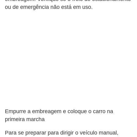
s
ou de emergência não está em uso.
p
o
r
t
e
a
l
t
e
r
n
Empurre a embreagem e coloque o carro na
a
primeira marcha
t
i
Para se preparar para dirigir o veículo manual,