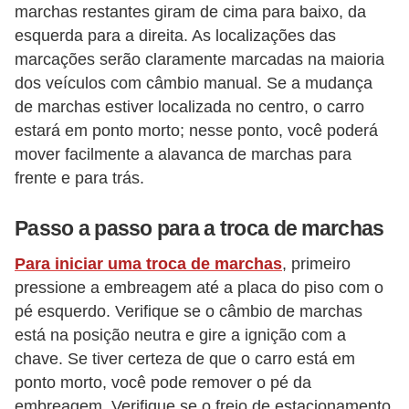
marchas restantes giram de cima para baixo, da
S
esquerda para a direita. As localizações das
e
marcações serão claramente marcadas na maioria
g
dos veículos com câmbio manual. Se a mudança
u
de marchas estiver localizada no centro, o carro
estará em ponto morto; nesse ponto, você poderá
r
mover facilmente a alavanca de marchas para
o
frente e para trás.
a
u
Passo a passo para a troca de marchas
t
Para iniciar uma troca de marchas
, primeiro
o
pressione a embreagem até a placa do piso com o
T
pé esquerdo. Verifique se o câmbio de marchas
r
está na posição neutra e gire a ignição com a
chave. Se tiver certeza de que o carro está em
a
ponto morto, você pode remover o pé da
n
embreagem. Verifique se o freio de estacionamento