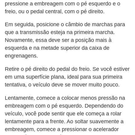
v
pressione a embreagem com o pé esquerdo e o
o
freio, ou o pedal central, com o pé direito.
T
Em seguida, posicione o câmbio de marchas para
que a transmissão esteja na primeira marcha.
u
Novamente, essa deve ser a posição mais à
n
esquerda e na metade superior da caixa de
i
engrenagens.
n
g
Retire o pé direito do pedal do freio. Se você estiver
em uma superfície plana, ideal para sua primeira
V
tentativa, o veículo deve se mover muito pouco.
e
Lentamente, comece a colocar menos pressão na
í
embreagem com o pé esquerdo. Dependendo do
c
veículo, você pode sentir que ele começa a rolar
u
lentamente para a frente. Ao soltar suavemente a
l
embreagem, comece a pressionar o acelerador