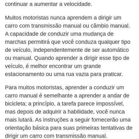
e
continuar a aumentar a velocidade.
v
Muitos motoristas nunca aprendem a dirigir um
e
carro com transmissão manual ou câmbio manual.
í
A capacidade de conduzir uma mudança de
c
marchas permitirá que você conduza qualquer tipo
u
de veículo, independentemente de ser automático
l
ou manual. Quando aprender a dirigir esse tipo de
veículo, é melhor encontrar um grande
o
estacionamento ou uma rua vazia para praticar.
s
Para muitos motoristas, aprender a conduzir um
M
carro manual é semelhante a aprender a andar de
e
bicicleta; a princípio, a tarefa parece impossível,
c
mas depois de adquirir a habilidade, você nunca
â
mais lutará. As instruções a seguir fornecerão uma
n
orientação básica para suas primeiras tentativas de
i
dirigir um carro com transmissão manual.