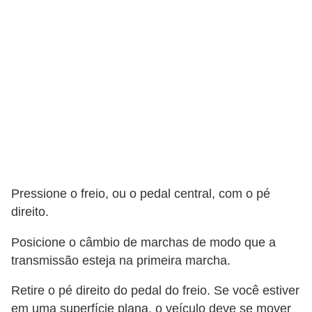
o
p
u
l
a
r
e
s
C
Pressione o freio, ou o pedal central, com o pé
o
direito.
m
Posicione o câmbio de marchas de modo que a
p
transmissão esteja na primeira marcha.
r
a
Retire o pé direito do pedal do freio. Se você estiver
e
em uma superfície plana, o veículo deve se mover