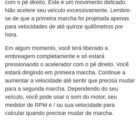
o
com o pé direito. Este é um movimento delicado.
s
Não acelere seu veículo excessivamente. Lembre-
se de que a primeira marcha foi projetada apenas
e
para velocidades de até quinze quilômetros por
l
hora.
é
t
Em algum momento, você terá liberado a
r
embreagem completamente e só estará
pressionando o acelerador com o pé direito. Você
i
estará dirigindo em primeira marcha. Continue a
c
aumentar a velocidade até sentir que precisa mudar
o
para a segunda marcha. Dependendo do seu
s
veículo, você pode usar o som do motor, seu
e
medidor de RPM e / ou sua velocidade para
h
calcular quando precisar mudar de marcha.
í
b