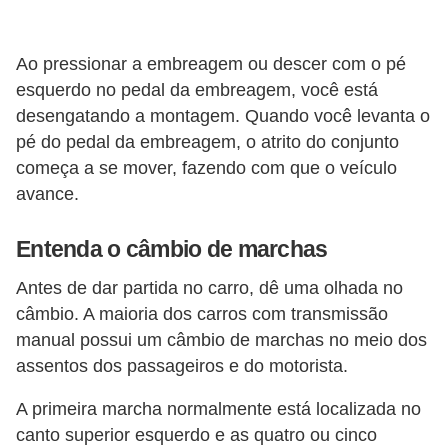
s
s
Ao pressionar a embreagem ou descer com o pé
o
esquerdo no pedal da embreagem, você está
b
desengatando a montagem. Quando você levanta o
r
pé do pedal da embreagem, o atrito do conjunto
e
começa a se mover, fazendo com que o veículo
o
avance.
t
Entenda o câmbio de marchas
r
â
Antes de dar partida no carro, dê uma olhada no
n
câmbio. A maioria dos carros com transmissão
manual possui um câmbio de marchas no meio dos
s
assentos dos passageiros e do motorista.
i
t
A primeira marcha normalmente está localizada no
o
canto superior esquerdo e as quatro ou cinco