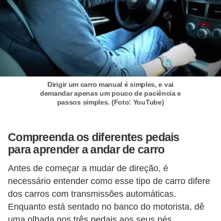
v
e
í
c
u
l
Dirigir um carro manual é simples, e vai
demandar apenas um pouco de paciência e
o
passos simples. (Foto: YouTube)
s
M
Compreenda os diferentes pedais
o
para aprender a andar de carro
t
Antes de começar a mudar de direção, é
o
necessário entender como esse tipo de carro difere
s
dos carros com transmissões automáticas.
e
Enquanto está sentado no banco do motorista, dê
uma olhada nos três pedais aos seus pés.