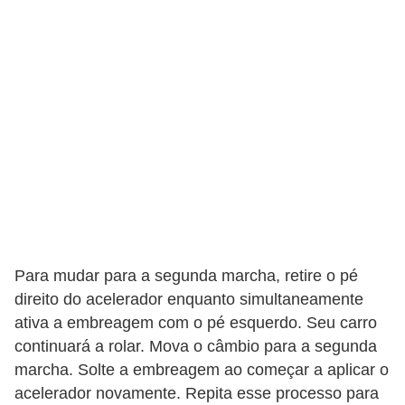
F
i
n
a
n
c
i
a
m
e
Para mudar para a segunda marcha, retire o pé
direito do acelerador enquanto simultaneamente
n
ativa a embreagem com o pé esquerdo. Seu carro
t
continuará a rolar. Mova o câmbio para a segunda
o
marcha. Solte a embreagem ao começar a aplicar o
d
acelerador novamente. Repita esse processo para