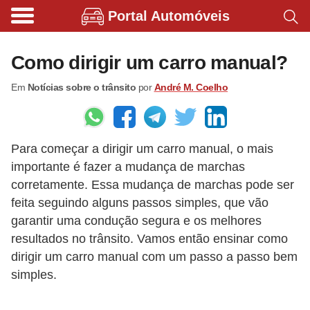
Portal Automóveis
B
i
Como dirigir um carro manual?
c
Em
Notícias sobre o trânsito
por
André M. Coelho
i
c
l
Para começar a dirigir um carro manual, o mais
e
importante é fazer a mudança de marchas
t
corretamente. Essa mudança de marchas pode ser
a
feita seguindo alguns passos simples, que vão
s
garantir uma condução segura e os melhores
e
resultados no trânsito. Vamos então ensinar como
dirigir um carro manual com um passo a passo bem
p
simples.
a
t