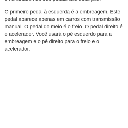
s
c
O primeiro pedal à esquerda é a embreagem. Este
o
pedal aparece apenas em carros com transmissão
o
manual. O pedal do meio é o freio. O pedal direito é
o acelerador. Você usará o pé esquerdo para a
t
embreagem e o pé direito para o freio e o
e
acelerador.
r
s
N
o
t
í
c
i
a