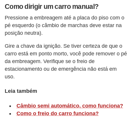
Como dirigir um carro manual?
o
r
Pressione a embreagem até a placa do piso com o
t
pé esquerdo (o câmbio de marchas deve estar na
posição neutra).
i
v
Gire a chave da ignição. Se tiver certeza de que o
o
carro está em ponto morto, você pode remover o pé
s
da embreagem. Verifique se o freio de
estacionamento ou de emergência não está em
C
uso.
a
r
Leia também
r
Câmbio semi automático, como funciona?
o
Como o freio do carro funciona?
s
p