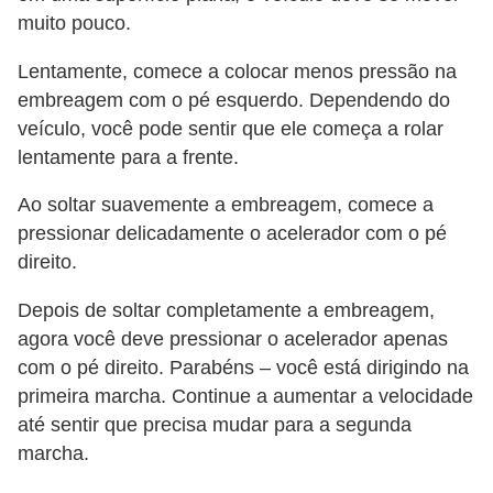
v
muito pouco.
e
Lentamente, comece a colocar menos pressão na
n
embreagem com o pé esquerdo. Dependendo do
d
veículo, você pode sentir que ele começa a rolar
a
lentamente para a frente.
d
Ao soltar suavemente a embreagem, comece a
e
pressionar delicadamente o acelerador com o pé
v
direito.
e
Depois de soltar completamente a embreagem,
í
agora você deve pressionar o acelerador apenas
c
com o pé direito. Parabéns – você está dirigindo na
u
primeira marcha. Continue a aumentar a velocidade
l
até sentir que precisa mudar para a segunda
o
marcha.
s