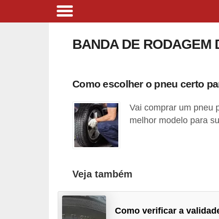
B
i
BANDA DE RODAGEM 
c
i
c
Como escolher o pneu certo pa
l
Vai comprar um pneu p
e
melhor modelo para su
t
a
s
e
Veja também
p
a
Como verificar a validad
t