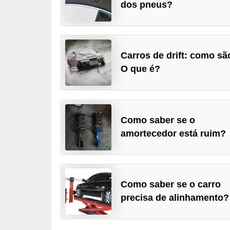
dos pneus?
i
n
e
t
Carros de drift: como sã
e
O que é?
s
C
a
Como saber se o
amortecedor está ruim?
r
r
o
s
Como saber se o carro
e
precisa de alinhamento?
s
p