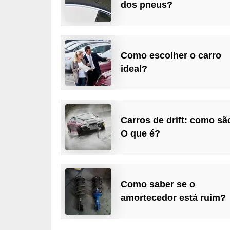
dos pneus?
i
n
e
t
Como escolher o carro
e
ideal?
s
C
a
Carros de drift: como sã
O que é?
r
r
o
s
Como saber se o
e
amortecedor está ruim?
s
p