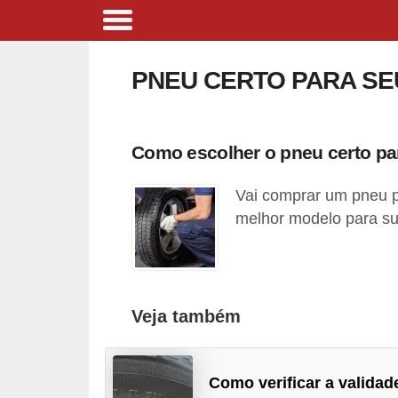
B
i
PNEU CERTO PARA SE
c
i
c
Como escolher o pneu certo pa
l
Vai comprar um pneu p
e
melhor modelo para su
t
a
s
e
Veja também
p
a
Como verificar a validad
t