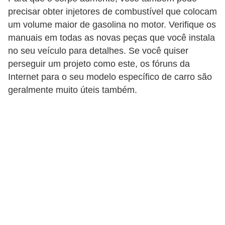
v
precisar obter injetores de combustível que colocam
o
um volume maior de gasolina no motor. Verifique os
manuais em todas as novas peças que você instala
T
no seu veículo para detalhes. Se você quiser
u
perseguir um projeto como este, os fóruns da
n
Internet para o seu modelo específico de carro são
i
geralmente muito úteis também.
n
g
V
e
í
c
u
l