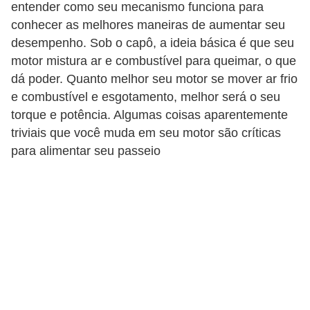
o
entender como seu mecanismo funciona para
conhecer as melhores maneiras de aumentar seu
p
desempenho. Sob o capô, a ideia básica é que seu
u
motor mistura ar e combustível para queimar, o que
l
dá poder. Quanto melhor seu motor se mover ar frio
a
e combustível e esgotamento, melhor será o seu
r
torque e potência. Algumas coisas aparentemente
e
triviais que você muda em seu motor são críticas
s
para alimentar seu passeio
C
o
m
p
r
a
e