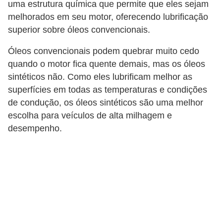
uma estrutura química que permite que eles sejam
F
melhorados em seu motor, oferecendo lubrificação
superior sobre óleos convencionais.
i
n
Óleos convencionais podem quebrar muito cedo
a
quando o motor fica quente demais, mas os óleos
n
sintéticos não. Como eles lubrificam melhor as
superfícies em todas as temperaturas e condições
c
de condução, os óleos sintéticos são uma melhor
i
escolha para veículos de alta milhagem e
a
desempenho.
m
e
n
t
o
d