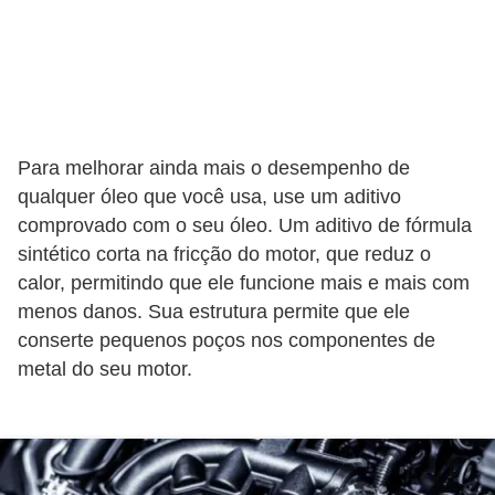
e
v
e
í
c
Para melhorar ainda mais o desempenho de
u
qualquer óleo que você usa, use um aditivo
l
comprovado com o seu óleo. Um aditivo de fórmula
o
sintético corta na fricção do motor, que reduz o
s
calor, permitindo que ele funcione mais e mais com
menos danos. Sua estrutura permite que ele
M
conserte pequenos poços nos componentes de
e
metal do seu motor.
c
â
n
i