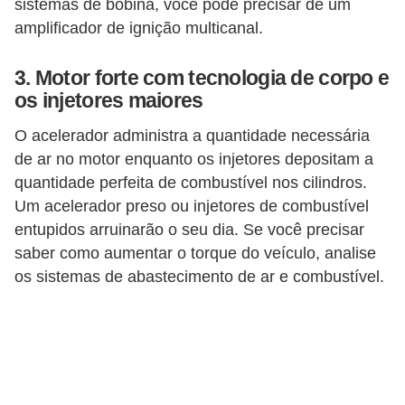
sistemas de bobina, você pode precisar de um
s
amplificador de ignição multicanal.
s
o
3. Motor forte com tecnologia de corpo e
b
os injetores maiores
r
O acelerador administra a quantidade necessária
e
de ar no motor enquanto os injetores depositam a
o
quantidade perfeita de combustível nos cilindros.
t
Um acelerador preso ou injetores de combustível
r
entupidos arruinarão o seu dia. Se você precisar
saber como aumentar o torque do veículo, analise
â
os sistemas de abastecimento de ar e combustível.
n
s
i
t
o