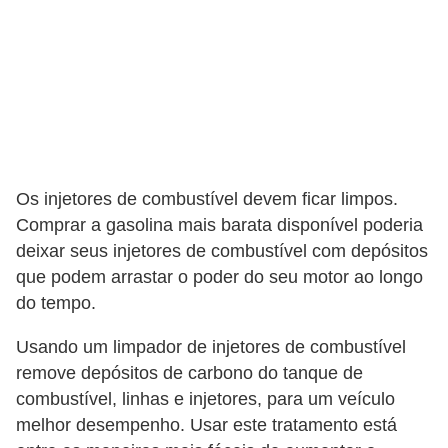
S
e
g
u
r
o
Os injetores de combustível devem ficar limpos.
a
Comprar a gasolina mais barata disponível poderia
u
deixar seus injetores de combustível com depósitos
t
que podem arrastar o poder do seu motor ao longo
o
do tempo.
T
Usando um limpador de injetores de combustível
r
remove depósitos de carbono do tanque de
a
combustível, linhas e injetores, para um veículo
n
melhor desempenho. Usar este tratamento está