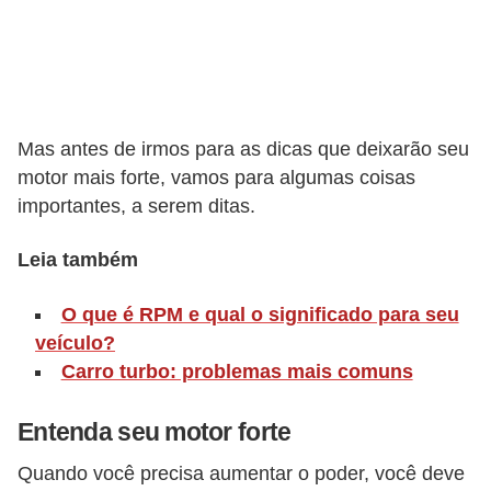
o
r
t
i
Mas antes de irmos para as dicas que deixarão seu
v
motor mais forte, vamos para algumas coisas
o
importantes, a serem ditas.
s
Leia também
C
a
O que é RPM e qual o significado para seu
r
veículo?
r
Carro turbo: problemas mais comuns
o
Entenda seu motor forte
s
p
Quando você precisa aumentar o poder, você deve