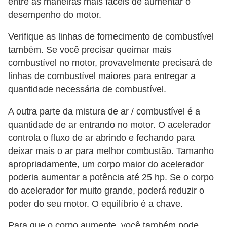
entre as maneiras mais fáceis de aumentar o
s
desempenho do motor.
p
o
Verifique as linhas de fornecimento de combustível
r
também. Se você precisar queimar mais
combustível no motor, provavelmente precisará de
t
linhas de combustível maiores para entregar a
e
quantidade necessária de combustível.
a
l
A outra parte da mistura de ar / combustível é a
t
quantidade de ar entrando no motor. O acelerador
controla o fluxo de ar abrindo e fechando para
e
deixar mais o ar para melhor combustão. Tamanho
r
apropriadamente, um corpo maior do acelerador
n
poderia aumentar a potência até 25 hp. Se o corpo
a
do acelerador for muito grande, poderá reduzir o
t
poder do seu motor. O equilíbrio é a chave.
i
Para que o corpo aumente, você também pode