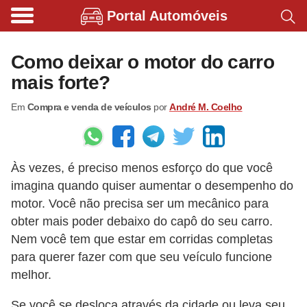
Portal Automóveis
B
i
Como deixar o motor do carro
c
mais forte?
i
Em
Compra e venda de veículos
por
André M. Coelho
c
l
e
Às vezes, é preciso menos esforço do que você
t
imagina quando quiser aumentar o desempenho do
a
motor. Você não precisa ser um mecânico para
s
obter mais poder debaixo do capô do seu carro.
e
Nem você tem que estar em corridas completas
p
para querer fazer com que seu veículo funcione
melhor.
a
t
Se você se desloca através da cidade ou leva seu