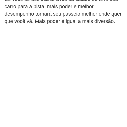
i
carro para a pista, mais poder e melhor
n
desempenho tornará seu passeio melhor onde quer
e
que você vá. Mais poder é igual a mais diversão.
t
e
s
C
a
r
r
o
s
e
s
p