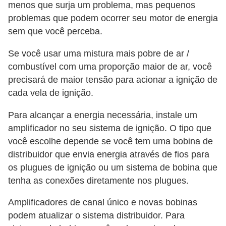
s
menos que surja um problema, mas pequenos
c
problemas que podem ocorrer seu motor de energia
o
sem que você perceba.
o
Se você usar uma mistura mais pobre de ar /
t
combustível com uma proporção maior de ar, você
e
precisará de maior tensão para acionar a ignição de
r
cada vela de ignição.
s
Para alcançar a energia necessária, instale um
N
amplificador no seu sistema de ignição. O tipo que
você escolhe depende se você tem uma bobina de
o
distribuidor que envia energia através de fios para
t
os plugues de ignição ou um sistema de bobina que
í
tenha as conexões diretamente nos plugues.
c
i
Amplificadores de canal único e novas bobinas
podem atualizar o sistema distribuidor. Para
a