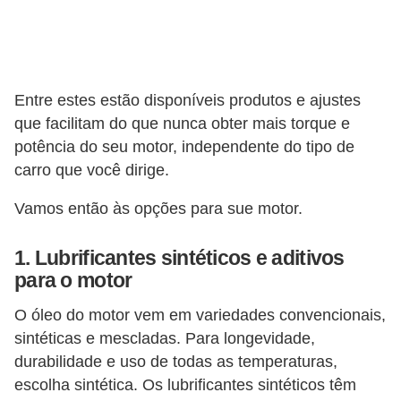
v
e
n
d
Entre estes estão disponíveis produtos e ajustes
que facilitam do que nunca obter mais torque e
a
potência do seu motor, independente do tipo de
d
carro que você dirige.
e
v
Vamos então às opções para sue motor.
e
1. Lubrificantes sintéticos e aditivos
í
para o motor
c
u
O óleo do motor vem em variedades convencionais,
sintéticas e mescladas. Para longevidade,
l
durabilidade e uso de todas as temperaturas,
o
escolha sintética. Os lubrificantes sintéticos têm
s