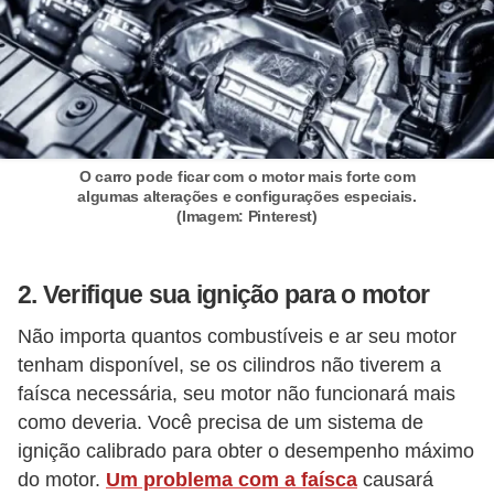
c
a
e
m
a
O carro pode ficar com o motor mais forte com
n
algumas alterações e configurações especiais.
u
(Imagem: Pinterest)
t
e
2. Verifique sua ignição para o motor
n
Não importa quantos combustíveis e ar seu motor
ç
tenham disponível, se os cilindros não tiverem a
ã
faísca necessária, seu motor não funcionará mais
o
como deveria. Você precisa de um sistema de
d
ignição calibrado para obter o desempenho máximo
do motor.
Um problema com a faísca
causará
e