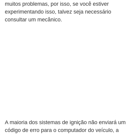
muitos problemas, por isso, se você estiver
v
experimentando isso, talvez seja necessário
e
consultar um mecânico.
í
c
u
l
o
s
M
o
t
o
s
A maioria dos sistemas de ignição não enviará um
e
código de erro para o computador do veículo, a