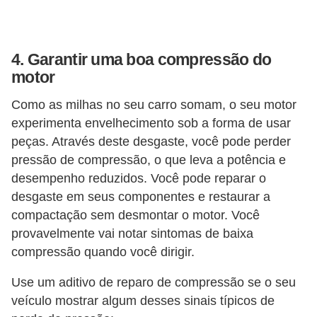
o
s
e
4. Garantir uma boa compressão do
l
motor
é
Como as milhas no seu carro somam, o seu motor
t
experimenta envelhecimento sob a forma de usar
r
peças. Através deste desgaste, você pode perder
i
pressão de compressão, o que leva a potência e
c
desempenho reduzidos. Você pode reparar o
o
desgaste em seus componentes e restaurar a
s
compactação sem desmontar o motor. Você
provavelmente vai notar sintomas de baixa
e
compressão quando você dirigir.
h
í
Use um aditivo de reparo de compressão se o seu
b
veículo mostrar algum desses sinais típicos de