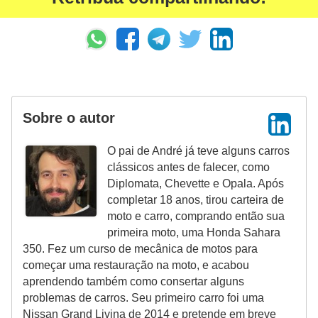
s
p
o
r
t
e
Sobre o autor
a
O pai de André já teve alguns carros
l
clássicos antes de falecer, como
t
Diplomata, Chevette e Opala. Após
e
completar 18 anos, tirou carteira de
r
moto e carro, comprando então sua
primeira moto, uma Honda Sahara
n
350. Fez um curso de mecânica de motos para
a
começar uma restauração na moto, e acabou
t
aprendendo também como consertar alguns
problemas de carros. Seu primeiro carro foi uma
i
Nissan Grand Livina de 2014 e pretende em breve