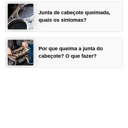
o
s
Junta de cabeçote queimada,
e
quais os sintomas?
l
é
t
Por que queima a junta do
r
cabeçote? O que fazer?
i
c
o
s
e
h
í
b