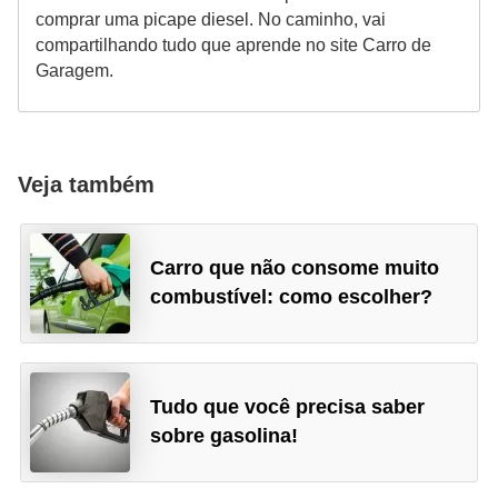
v
comprar uma picape diesel. No caminho, vai
o
compartilhando tudo que aprende no site Carro de
Garagem.
T
u
n
Veja também
i
n
g
Carro que não consome muito
combustível: como escolher?
V
e
í
c
Tudo que você precisa saber
u
sobre gasolina!
l