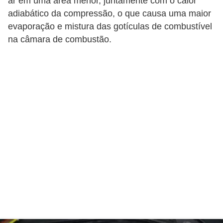
ar em uma área menor, juntamente com o calor
adiabático da compressão, o que causa uma maior
F
evaporação e mistura das gotículas de combustível
i
na câmara de combustão.
n
a
n
c
i
a
m
e
n
t
o
d