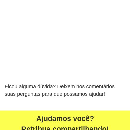
S
e
g
u
r
o
a
u
t
o
Ficou alguma dúvida? Deixem nos comentários
suas perguntas para que possamos ajudar!
T
r
a
Ajudamos você?
n
Retribua compartilhando!