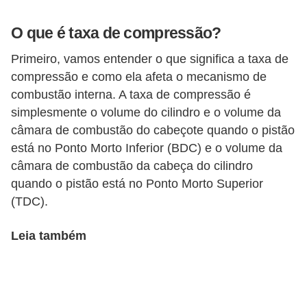
o
O que é taxa de compressão?
r
t
Primeiro, vamos entender o que significa a taxa de
compressão e como ela afeta o mecanismo de
i
combustão interna. A taxa de compressão é
v
simplesmente o volume do cilindro e o volume da
o
câmara de combustão do cabeçote quando o pistão
s
está no Ponto Morto Inferior (BDC) e o volume da
câmara de combustão da cabeça do cilindro
C
quando o pistão está no Ponto Morto Superior
a
(TDC).
r
r
Leia também
o
s
p