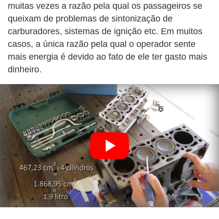
s
muitas vezes a razão pela qual os passageiros se
c
queixam de problemas de sintonização de
o
carburadores, sistemas de ignição etc. Em muitos
o
casos, a única razão pela qual o operador sente
mais energia é devido ao fato de ele ter gasto mais
t
dinheiro.
e
r
s
N
o
t
í
c
i
a