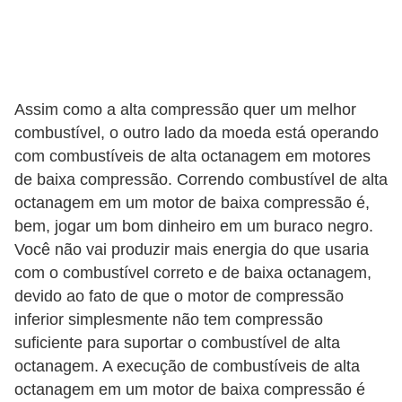
v
e
í
c
Assim como a alta compressão quer um melhor
u
combustível, o outro lado da moeda está operando
l
com combustíveis de alta octanagem em motores
o
de baixa compressão. Correndo combustível de alta
octanagem em um motor de baixa compressão é,
s
bem, jogar um bom dinheiro em um buraco negro.
M
Você não vai produzir mais energia do que usaria
o
com o combustível correto e de baixa octanagem,
t
devido ao fato de que o motor de compressão
inferior simplesmente não tem compressão
o
suficiente para suportar o combustível de alta
s
octanagem. A execução de combustíveis de alta
e
octanagem em um motor de baixa compressão é