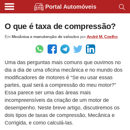
Portal Automóveis
B
i
O que é taxa de compressão?
c
Em
Mecânica e manutenção de veículos
por
André M. Coelho
i
c
l
Uma das perguntas mais comuns que ouvimos no
e
dia a dia de uma oficina mecânica e no mundo dos
t
modificadores de motores é “Se eu usar essas
a
partes, qual será a compressão do meu motor?”
s
Essa parece ser uma das áreas mais
e
incompreensíveis da criação de um motor de
desempenho. Neste breve artigo, discutiremos os
p
dois tipos de taxas de compressão, Mecânica e
a
Corrigida, e como calculá-las.
t