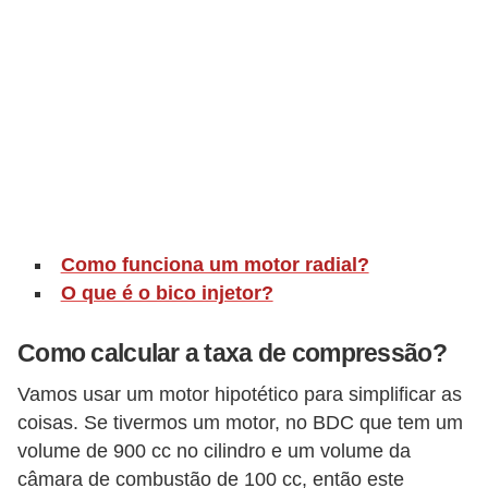
o
p
u
l
a
r
e
s
Como funciona um motor radial?
C
O que é o bico injetor?
o
m
Como calcular a taxa de compressão?
p
Vamos usar um motor hipotético para simplificar as
r
coisas. Se tivermos um motor, no BDC que tem um
a
volume de 900 cc no cilindro e um volume da
e
câmara de combustão de 100 cc, então este