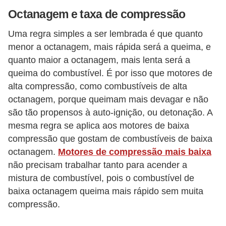
s
Octanagem e taxa de compressão
s
Uma regra simples a ser lembrada é que quanto
o
menor a octanagem, mais rápida será a queima, e
b
quanto maior a octanagem, mais lenta será a
r
queima do combustível. É por isso que motores de
e
alta compressão, como combustíveis de alta
o
octanagem, porque queimam mais devagar e não
t
são tão propensos à auto-ignição, ou detonação. A
mesma regra se aplica aos motores de baixa
r
compressão que gostam de combustíveis de baixa
â
octanagem.
Motores de compressão mais baixa
n
não precisam trabalhar tanto para acender a
s
mistura de combustível, pois o combustível de
i
baixa octanagem queima mais rápido sem muita
t
compressão.
o