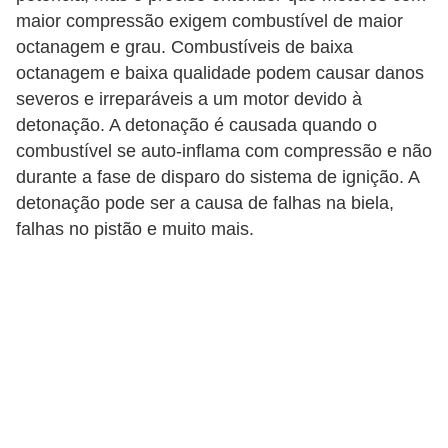
c
maior compressão exigem combustível de maior
a
octanagem e grau. Combustíveis de baixa
octanagem e baixa qualidade podem causar danos
e
severos e irreparáveis ​​a um motor devido à
m
detonação. A detonação é causada quando o
a
combustível se auto-inflama com compressão e não
n
durante a fase de disparo do sistema de ignição. A
u
detonação pode ser a causa de falhas na biela,
t
falhas no pistão e muito mais.
e
n
ç
ã
o
d
e