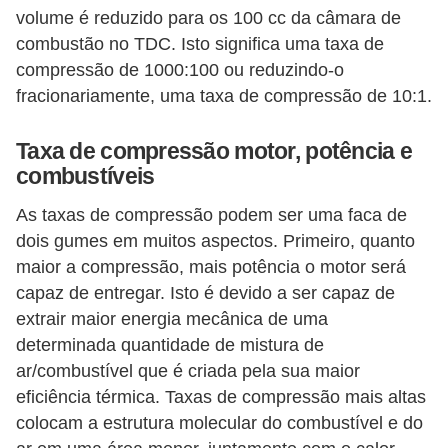
volume é reduzido para os 100 cc da câmara de
v
combustão no TDC. Isto significa uma taxa de
e
compressão de 1000:100 ou reduzindo-o
n
fracionariamente, uma taxa de compressão de 10:1.
d
a
Taxa de compressão motor, potência e
d
combustíveis
e
As taxas de compressão podem ser uma faca de
v
dois gumes em muitos aspectos. Primeiro, quanto
e
maior a compressão, mais potência o motor será
í
capaz de entregar. Isto é devido a ser capaz de
extrair maior energia mecânica de uma
c
determinada quantidade de mistura de
u
ar/combustível que é criada pela sua maior
l
eficiência térmica. Taxas de compressão mais altas
o
colocam a estrutura molecular do combustível e do
s