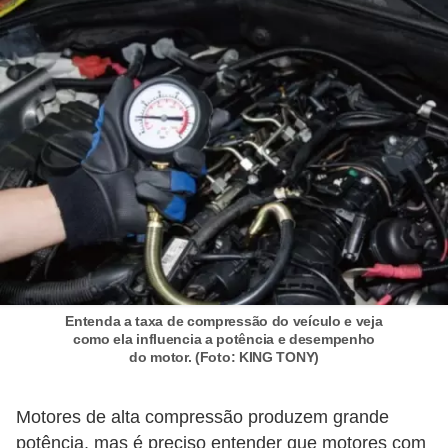
e
v
e
í
c
u
l
o
s
M
e
Entenda a taxa de compressão do veículo e veja
como ela influencia a potência e desempenho
c
do motor. (Foto: KING TONY)
â
n
Motores de alta compressão produzem grande
i
potência, mas é preciso entender que motores com