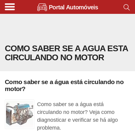
Portal Automóveis
B
i
c
i
COMO SABER SE A AGUA ESTA
c
CIRCULANDO NO MOTOR
l
e
t
Como saber se a água está circulando no
a
motor?
s
e
Como saber se a água está
p
circulando no motor? Veja como
diagnosticar e verificar se há algo
a
problema.
t