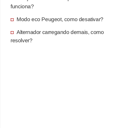
funciona?
F
i
Modo eco Peugeot, como desativar?
n
Alternador carregando demais, como
a
resolver?
n
c
i
a
m
e
n
t
o
d