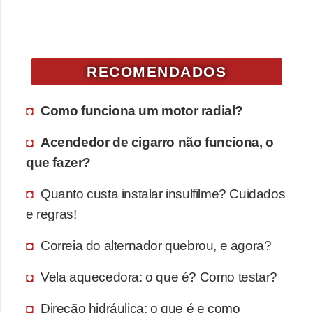
v
e
n
RECOMENDADOS
d
a
Como funciona um motor radial?
d
e
Acendedor de cigarro não funciona, o
v
que fazer?
e
Quanto custa instalar insulfilme? Cuidados
í
e regras!
c
u
Correia do alternador quebrou, e agora?
l
Vela aquecedora: o que é? Como testar?
o
s
Direção hidráulica: o que é e como