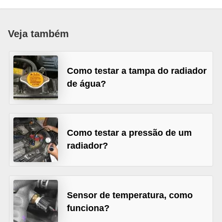
i
n
Veja também
e
t
e
Como testar a tampa do radiador
s
de água?
C
a
r
Como testar a pressão de um
r
radiador?
o
s
e
Sensor de temperatura, como
s
funciona?
p