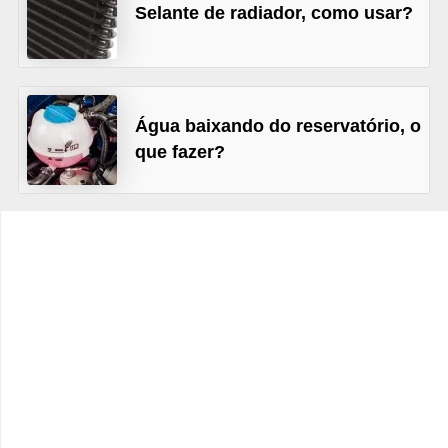
o
Selante de radiador, como usar?
p
u
l
Água baixando do reservatório, o
a
que fazer?
r
e
s
C
o
m
p
r
a
e