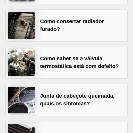
o
r
Como consertar radiador
t
furado?
i
v
o
Como saber se a válvula
s
termostática está com defeito?
C
a
r
Junta de cabeçote queimada,
r
quais os sintomas?
o
s
p