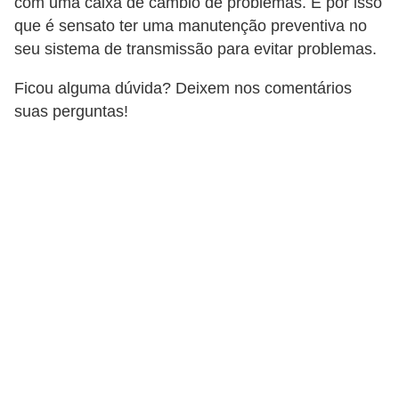
com uma caixa de câmbio de problemas. É por isso
v
que é sensato ter uma manutenção preventiva no
o
seu sistema de transmissão para evitar problemas.
T
Ficou alguma dúvida? Deixem nos comentários
u
suas perguntas!
n
i
n
g
V
e
í
c
u
l