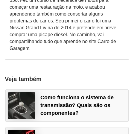
r
350. Fez um curso de mecânica de motos para
começar uma restauração na moto, e acabou
i
aprendendo também como consertar alguns
d
problemas de carros. Seu primeiro carro foi uma
o
Nissan Grand Livina de 2014 e pretende em breve
comprar uma picape diesel. No caminho, vai
s
compartilhando tudo que aprende no site Carro de
Garagem.
Veja também
Como funciona o sistema de
transmissão? Quais são os
componentes?