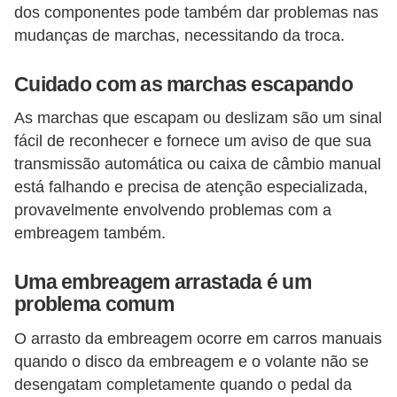
dos componentes pode também dar problemas nas
S
mudanças de marchas, necessitando da troca.
e
g
Cuidado com as marchas escapando
u
As marchas que escapam ou deslizam são um sinal
r
fácil de reconhecer e fornece um aviso de que sua
o
transmissão automática ou caixa de câmbio manual
a
está falhando e precisa de atenção especializada,
u
provavelmente envolvendo problemas com a
embreagem também.
t
o
Uma embreagem arrastada é um
T
problema comum
r
O arrasto da embreagem ocorre em carros manuais
a
quando o disco da embreagem e o volante não se
n
desengatam completamente quando o pedal da