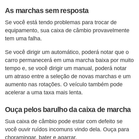
e
As marchas sem resposta
v
e
Se você está tendo problemas para trocar de
í
equipamento, sua caixa de câmbio provavelmente
c
tem uma falha.
u
Se você dirigir um automático, poderá notar que o
l
carro permanecerá em uma marcha baixa por muito
o
tempo e, se você dirigir um manual, poderá notar
s
um atraso entre a seleção de novas marchas e um
aumento nas rotações. O veículo também pode
M
acelerar a uma taxa mais lenta.
e
c
Ouça pelos barulho da caixa de marcha
â
Sua caixa de câmbio pode estar com defeito se
n
você ouvir ruídos incomuns vindo dela. Ouça para
i
choramingar, bater e agarrar.