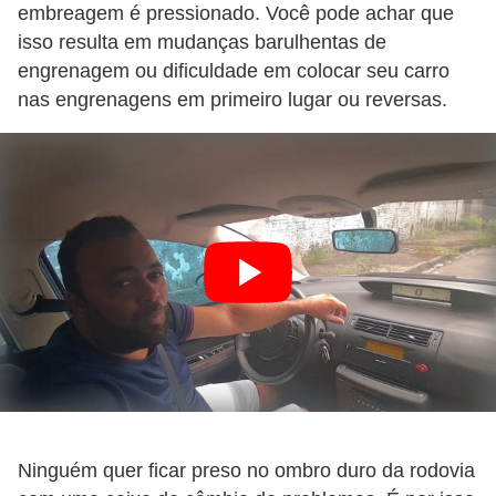
s
embreagem é pressionado. Você pode achar que
p
isso resulta em mudanças barulhentas de
engrenagem ou dificuldade em colocar seu carro
o
nas engrenagens em primeiro lugar ou reversas.
r
t
e
a
l
t
e
r
n
a
t
Ninguém quer ficar preso no ombro duro da rodovia
i