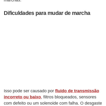
marchas.
s
s
Dificuldades para mudar de marcha
o
b
r
e
o
t
r
â
n
s
i
Isso pode ser causado por
fluido de transmissão
t
incorreto ou baixo
, filtros bloqueados, sensores
o
com defeito ou um solenoide com falha. O desgaste