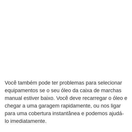
o
p
u
l
a
r
e
s
C
Você também pode ter problemas para selecionar
o
equipamentos se o seu óleo da caixa de marchas
m
manual estiver baixo. Você deve recarregar o óleo e
p
chegar a uma garagem rapidamente, ou nos ligar
r
para uma cobertura instantânea e podemos ajudá-
a
lo imediatamente.
e