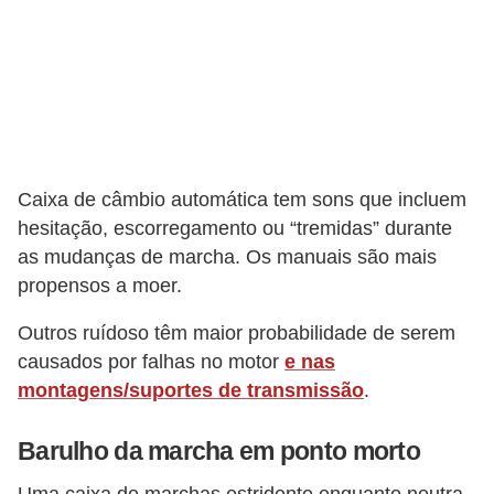
v
e
í
c
u
l
Caixa de câmbio automática tem sons que incluem
o
hesitação, escorregamento ou “tremidas” durante
s
as mudanças de marcha. Os manuais são mais
propensos a moer.
M
o
Outros ruídoso têm maior probabilidade de serem
t
causados ​​por falhas no motor
e nas
montagens/suportes de transmissão
.
o
s
Barulho da marcha em ponto morto
e
Uma caixa de marchas estridente enquanto neutra