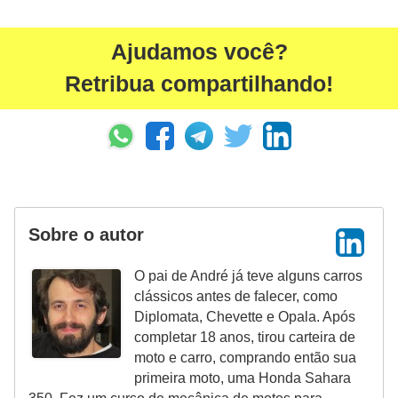
o
s
Ajudamos você?
e
l
Retribua compartilhando!
é
t
r
i
c
Sobre o autor
o
s
O pai de André já teve alguns carros
e
clássicos antes de falecer, como
Diplomata, Chevette e Opala. Após
h
completar 18 anos, tirou carteira de
í
moto e carro, comprando então sua
b
primeira moto, uma Honda Sahara