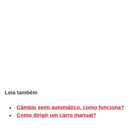
o
r
t
i
v
o
s
C
a
r
Leia também
r
Câmbio semi automático, como funciona?
o
Como dirigir um carro manual?
s
p