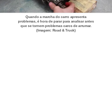
F
i
Quando a marcha do carro apresenta
problemas, é hora de parar para analisar antes
n
que se tornem problemas caros de arrumar.
a
(Imagem: Road & Truck)
n
c
i
a
m
e
n
t
o
d