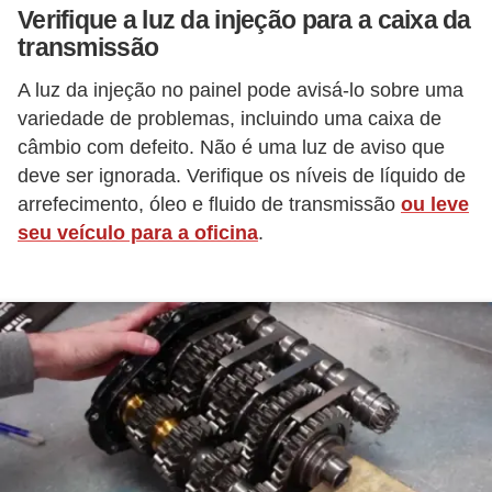
Verifique a luz da injeção para a caixa da
v
transmissão
e
n
A luz da injeção no painel pode avisá-lo sobre uma
variedade de problemas, incluindo uma caixa de
d
câmbio com defeito. Não é uma luz de aviso que
a
deve ser ignorada. Verifique os níveis de líquido de
d
arrefecimento, óleo e fluido de transmissão
ou leve
e
seu veículo para a oficina
.
v
e
í
c
u
l
o
s