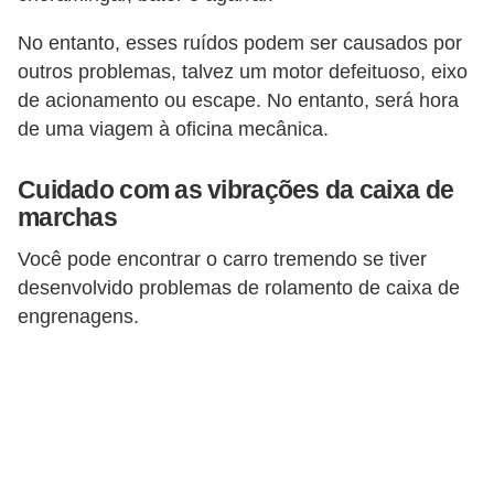
c
No entanto, esses ruídos podem ser causados ​​por
a
outros problemas, talvez um motor defeituoso, eixo
e
de acionamento ou escape. No entanto, será hora
m
de uma viagem à oficina mecânica.
a
n
Cuidado com as vibrações da caixa de
marchas
u
t
Você pode encontrar o carro tremendo se tiver
e
desenvolvido problemas de rolamento de caixa de
n
engrenagens.
ç
ã
o
d
e