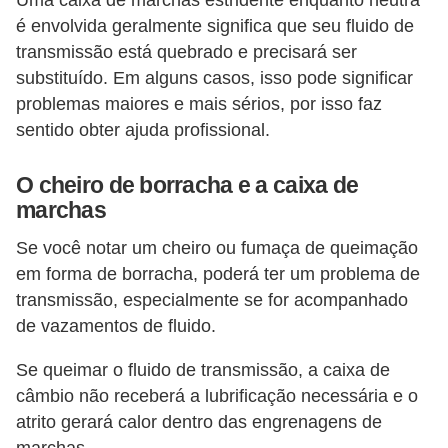
s
é envolvida geralmente significa que seu fluido de
c
transmissão está quebrado e precisará ser
o
substituído. Em alguns casos, isso pode significar
o
problemas maiores e mais sérios, por isso faz
t
sentido obter ajuda profissional.
e
r
O cheiro de borracha e a caixa de
marchas
s
Se você notar um cheiro ou fumaça de queimação
N
em forma de borracha, poderá ter um problema de
o
transmissão, especialmente se for acompanhado
t
de vazamentos de fluido.
í
c
Se queimar o fluido de transmissão, a caixa de
câmbio não receberá a lubrificação necessária e o
i
atrito gerará calor dentro das engrenagens de
a