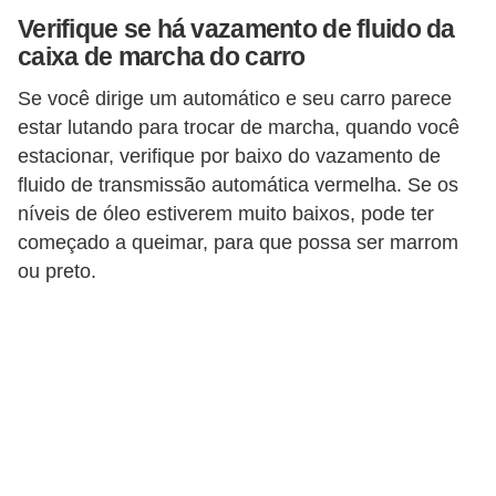
i
Verifique se há vazamento de fluido da
n
caixa de marcha do carro
e
Se você dirige um automático e seu carro parece
t
estar lutando para trocar de marcha, quando você
e
estacionar, verifique por baixo do vazamento de
s
fluido de transmissão automática vermelha. Se os
níveis de óleo estiverem muito baixos, pode ter
C
começado a queimar, para que possa ser marrom
a
ou preto.
r
r
o
s
e
s
p