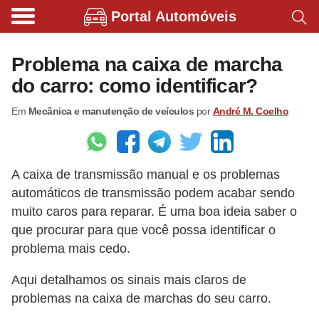
Portal Automóveis
B
i
Problema na caixa de marcha
c
do carro: como identificar?
i
Em
Mecânica e manutenção de veículos
por
André M. Coelho
c
l
e
A caixa de transmissão manual e os problemas
t
automáticos de transmissão podem acabar sendo
a
muito caros para reparar. É uma boa ideia saber o
s
que procurar para que você possa identificar o
e
problema mais cedo.
p
Aqui detalhamos os sinais mais claros de
a
problemas na caixa de marchas do seu carro.
t