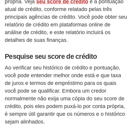
e
própria. Veja
seu score de crédito
e a pontuação
atual de crédito, conforme relatado pelas três
v
principais agências de crédito. Você pode obter seu
e
relatório de crédito em plataformas online de
í
análise de crédito, e este relatório incluirá os
c
detalhes de suas finanças.
u
l
Pesquise seu score de crédito
o
Ao verificar seu histórico de crédito e pontuação,
s
você pode entender melhor onde está e que taxa
de juros e termos de empréstimo para os quais
M
você pode se qualificar. Embora um credor
e
normalmente não exija uma cópia do seu score de
c
crédito, pois eles podem puxá-lo por conta própria,
â
é sempre útil garantir que os números e o histórico
n
sejam alinhados.
i