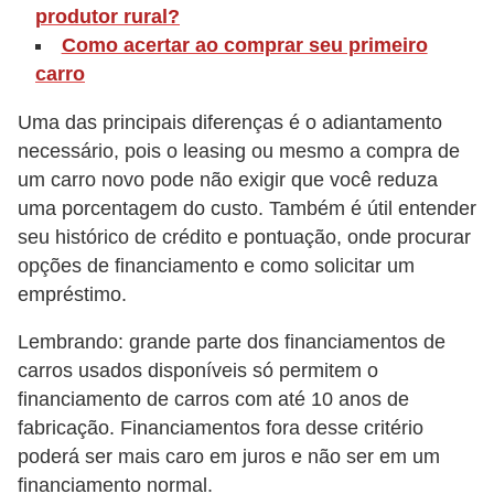
produtor rural?
v
Como acertar ao comprar seu primeiro
e
carro
n
d
Uma das principais diferenças é o adiantamento
necessário, pois o leasing ou mesmo a compra de
a
um carro novo pode não exigir que você reduza
d
uma porcentagem do custo. Também é útil entender
e
seu histórico de crédito e pontuação, onde procurar
v
opções de financiamento e como solicitar um
e
empréstimo.
í
Lembrando: grande parte dos financiamentos de
c
carros usados disponíveis só permitem o
u
financiamento de carros com até 10 anos de
l
fabricação. Financiamentos fora desse critério
o
poderá ser mais caro em juros e não ser em um
s
financiamento normal.