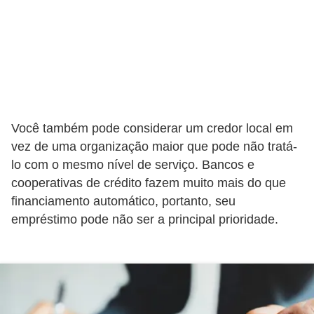
v
e
í
c
u
l
Você também pode considerar um credor local em
o
vez de uma organização maior que pode não tratá-
s
lo com o mesmo nível de serviço. Bancos e
cooperativas de crédito fazem muito mais do que
M
financiamento automático, portanto, seu
o
empréstimo pode não ser a principal prioridade.
t
o
s
e