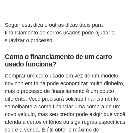
o
r
Seguir esta dica e outras dicas úteis para
t
financiamento de carros usados ​​pode ajudar a
i
suavizar o processo.
v
o
Como o financiamento de um carro
s
usado funciona?
C
Comprar um carro usado em vez de um modelo
a
novinho em folha pode economizar muito dinheiro,
r
mas o processo de financiamento é um pouco
diferente. Você precisará solicitar financiamento,
r
semelhante a como financiar uma compra de um
o
novo veículo, mas seu credor pode exigir que você
s
atenda a certos critérios ou siga regras específicas
p
sobre a venda. É útil obter o máximo de