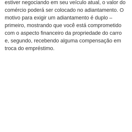
estiver negociando em seu veículo atual, o valor do
s
comércio poderá ser colocado no adiantamento. O
s
motivo para exigir um adiantamento é duplo –
o
primeiro, mostrando que você está comprometido
b
com o aspecto financeiro da propriedade do carro
r
e, segundo, recebendo alguma compensação em
e
troca do empréstimo.
o
t
r
â
n
s
i
t
o