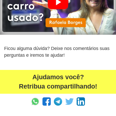
r
i
d
o
s
Ficou alguma dúvida? Deixe nos comentários suas
perguntas e iremos te ajudar!
Ajudamos você?
Retribua compartilhando!