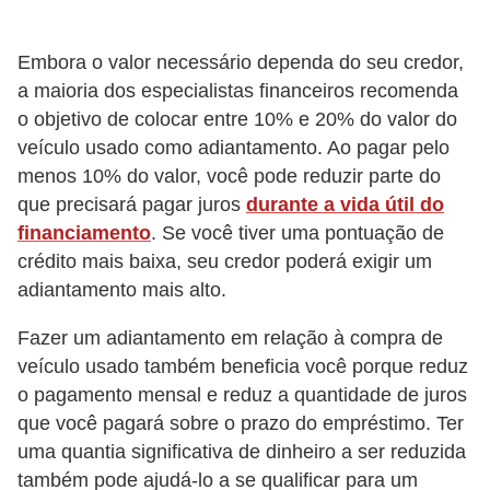
S
e
Embora o valor necessário dependa do seu credor,
a maioria dos especialistas financeiros recomenda
g
o objetivo de colocar entre 10% e 20% do valor do
u
veículo usado como adiantamento. Ao pagar pelo
r
menos 10% do valor, você pode reduzir parte do
o
que precisará pagar juros
durante a vida útil do
a
financiamento
. Se você tiver uma pontuação de
u
crédito mais baixa, seu credor poderá exigir um
t
adiantamento mais alto.
o
Fazer um adiantamento em relação à compra de
T
veículo usado também beneficia você porque reduz
o pagamento mensal e reduz a quantidade de juros
r
que você pagará sobre o prazo do empréstimo. Ter
a
uma quantia significativa de dinheiro a ser reduzida
n
também pode ajudá-lo a se qualificar para um