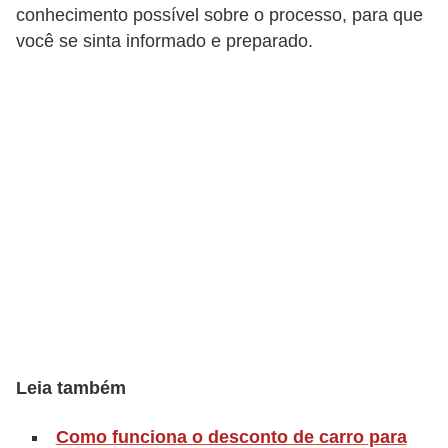
o
conhecimento possível sobre o processo, para que
p
você se sinta informado e preparado.
u
l
a
r
e
s
C
o
m
p
r
Leia também
a
Como funciona o desconto de carro para
e