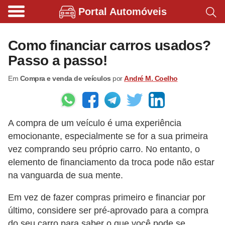
Portal Automóveis
B
i
Como financiar carros usados?
c
Passo a passo!
i
Em
Compra e venda de veículos
por
André M. Coelho
c
l
e
A compra de um veículo é uma experiência
t
emocionante, especialmente se for a sua primeira
a
vez comprando seu próprio carro. No entanto, o
s
elemento de financiamento da troca pode não estar
e
na vanguarda de sua mente.
p
Em vez de fazer compras primeiro e financiar por
a
último, considere ser pré-aprovado para a compra
t
do seu carro para saber o que você pode se