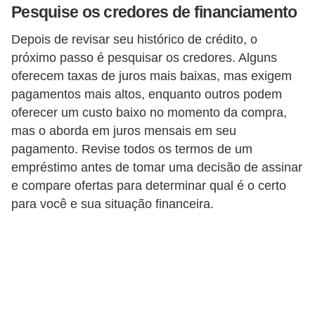
Pesquise os credores de financiamento
c
a
Depois de revisar seu histórico de crédito, o
e
próximo passo é pesquisar os credores. Alguns
m
oferecem taxas de juros mais baixas, mas exigem
pagamentos mais altos, enquanto outros podem
a
oferecer um custo baixo no momento da compra,
n
mas o aborda em juros mensais em seu
u
pagamento. Revise todos os termos de um
t
empréstimo antes de tomar uma decisão de assinar
e
e compare ofertas para determinar qual é o certo
n
para você e sua situação financeira.
ç
ã
o
d
e