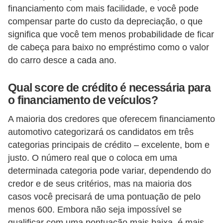
s
financiamento com mais facilidade, e você pode
p
compensar parte do custo da depreciação, o que
o
significa que você tem menos probabilidade de ficar
de cabeça para baixo no empréstimo como o valor
r
do carro desce a cada ano.
t
e
Qual score de crédito é necessária para
a
o financiamento de veículos?
l
A maioria dos credores que oferecem financiamento
t
automotivo categorizará os candidatos em três
e
categorias principais de crédito – excelente, bom e
r
justo. O número real que o coloca em uma
n
determinada categoria pode variar, dependendo do
a
credor e de seus critérios, mas na maioria dos
casos você precisará de uma pontuação de pelo
t
menos 600. Embora não seja impossível se
i
qualificar com uma pontuação mais baixa, é mais