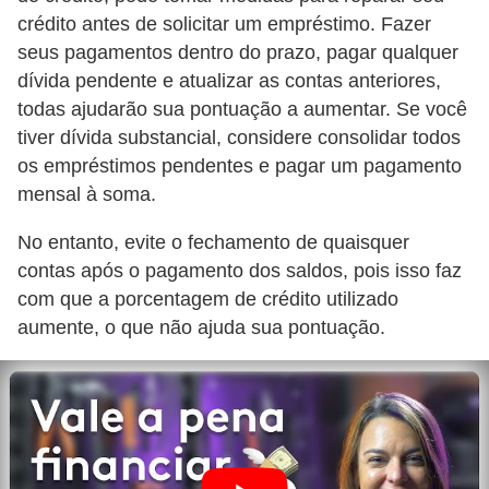
o
crédito antes de solicitar um empréstimo. Fazer
s
seus pagamentos dentro do prazo, pagar qualquer
e
dívida pendente e atualizar as contas anteriores,
l
todas ajudarão sua pontuação a aumentar. Se você
é
tiver dívida substancial, considere consolidar todos
t
os empréstimos pendentes e pagar um pagamento
mensal à soma.
r
i
No entanto, evite o fechamento de quaisquer
c
contas após o pagamento dos saldos, pois isso faz
o
com que a porcentagem de crédito utilizado
s
aumente, o que não ajuda sua pontuação.
e
h
í
b