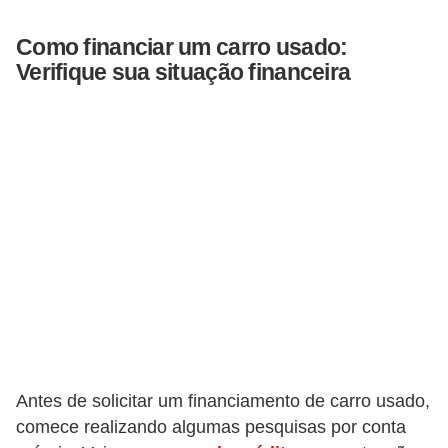
F
Como financiar um carro usado:
i
Verifique sua situação financeira
n
a
n
c
i
a
m
e
n
t
o
Antes de solicitar um financiamento de carro usado,
d
comece realizando algumas pesquisas por conta