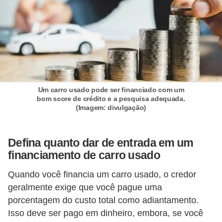
s
c
o
o
t
e
r
Um carro usado pode ser financiado com um
bom score de crédito e a pesquisa adequada.
s
(Imagem: divulgação)
N
o
Defina quanto dar de entrada em um
t
financiamento de carro usado
í
Quando você financia um carro usado, o credor
c
geralmente exige que você pague uma
i
porcentagem do custo total como adiantamento.
a
Isso deve ser pago em dinheiro, embora, se você