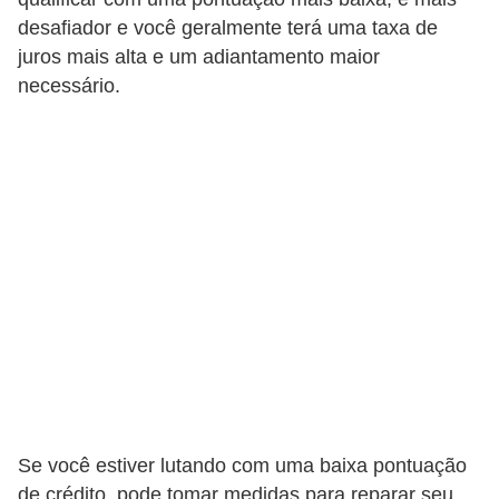
v
desafiador e você geralmente terá uma taxa de
o
juros mais alta e um adiantamento maior
necessário.
T
u
n
i
n
g
V
e
í
c
u
l
Se você estiver lutando com uma baixa pontuação
de crédito, pode tomar medidas para reparar seu