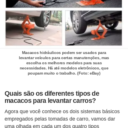
s
c
o
o
t
e
r
Macacos hidráulicos podem ser usados para
levantar veículos para certas manutenções, mas
s
escolha os melhores modelos para suas
necessidades. Há até modelos eletrônicos, que
N
poupam muito o trabalho. (Foto: eBay)
o
t
Quais são os diferentes tipos de
í
macacos para levantar carros?
c
Agora que você conhece os dois sistemas básicos
i
empregados pelas tomadas de carro, vamos dar
a
uma olhada em cada um dos quatro tipos