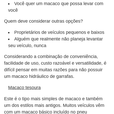
o
Você quer um macaco que possa levar com
s
você
e
Quem deve considerar outras opções?
l
é
Proprietários de veículos pequenos e baixos
t
Alguém que realmente não planeja levantar
seu veículo, nunca
r
i
Considerando a combinação de conveniência,
c
facilidade de uso, custo razoável e versatilidade, é
o
difícil pensar em muitas razões para não possuir
s
um macaco hidráulico de garrafas.
e
Macaco tesoura
h
Este é o tipo mais simples de macaco e também
í
um dos estilos mais antigos. Muitos veículos vêm
b
com um macaco básico incluído no pneu