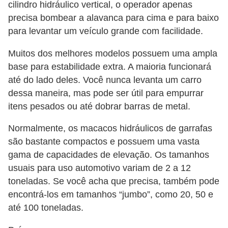
cilindro hidráulico vertical, o operador apenas
S
precisa bombear a alavanca para cima e para baixo
e
para levantar um veículo grande com facilidade.
g
Muitos dos melhores modelos possuem uma ampla
u
base para estabilidade extra. A maioria funcionará
r
até do lado deles. Você nunca levanta um carro
o
dessa maneira, mas pode ser útil para empurrar
a
itens pesados ​​ou até dobrar barras de metal.
u
Normalmente, os macacos hidráulicos de garrafas
t
são bastante compactos e possuem uma vasta
o
gama de capacidades de elevação. Os tamanhos
usuais para uso automotivo variam de 2 a 12
T
toneladas. Se você acha que precisa, também pode
r
encontrá-los em tamanhos “jumbo”, como 20, 50 e
a
até 100 toneladas.
n