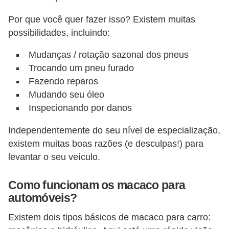
v
Por que você quer fazer isso? Existem muitas
e
possibilidades, incluindo:
n
Mudanças / rotação sazonal dos pneus
d
Trocando um pneu furado
a
Fazendo reparos
d
Mudando seu óleo
e
Inspecionando por danos
v
Independentemente do seu nível de especialização,
e
existem muitas boas razões (e desculpas!) para
í
levantar o seu veículo.
c
u
Como funcionam os macaco para
l
automóveis?
o
Existem dois tipos básicos de macaco para carro:
s