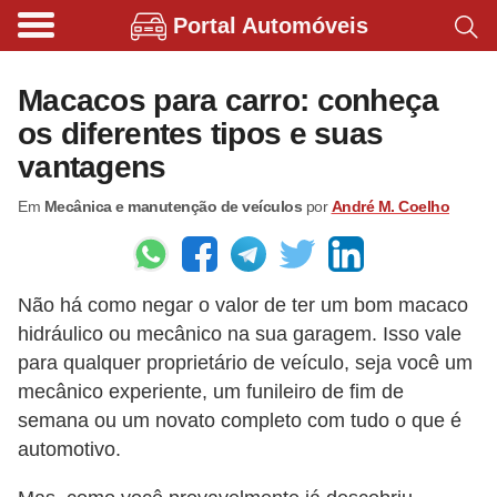
Portal Automóveis
B
i
Macacos para carro: conheça
c
os diferentes tipos e suas
i
vantagens
c
Em
Mecânica e manutenção de veículos
por
André M. Coelho
l
e
t
Não há como negar o valor de ter um bom macaco
a
hidráulico ou mecânico na sua garagem. Isso vale
s
para qualquer proprietário de veículo, seja você um
e
mecânico experiente, um funileiro de fim de
p
semana ou um novato completo com tudo o que é
a
automotivo.
t