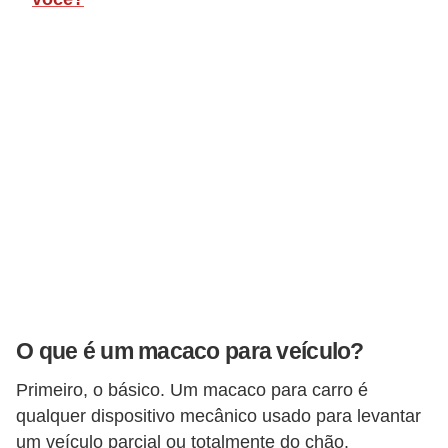
o
p
u
l
a
r
e
s
C
o
m
p
O que é um macaco para veículo?
r
Primeiro, o básico. Um macaco para carro é
a
qualquer dispositivo mecânico usado para levantar
e
um veículo parcial ou totalmente do chão.