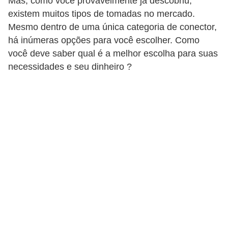
Mas, como você provavelmente já descobriu,
i
existem muitos tipos de tomadas no mercado.
n
Mesmo dentro de uma única categoria de conector,
e
há inúmeras opções para você escolher. Como
t
você deve saber qual é a melhor escolha para suas
necessidades e seu dinheiro ?
e
s
C
a
r
r
o
s
e
s
p