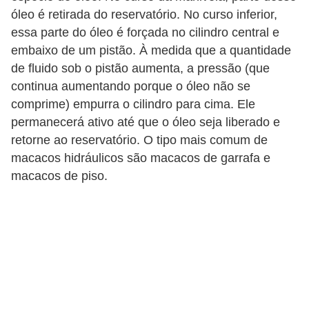
c
óleo é retirada do reservatório. No curso inferior,
a
essa parte do óleo é forçada no cilindro central e
embaixo de um pistão. À medida que a quantidade
e
de fluido sob o pistão aumenta, a pressão (que
m
continua aumentando porque o óleo não se
a
comprime) empurra o cilindro para cima. Ele
n
permanecerá ativo até que o óleo seja liberado e
u
retorne ao reservatório. O tipo mais comum de
t
macacos hidráulicos são macacos de garrafa e
macacos de piso.
e
n
ç
ã
o
d
e