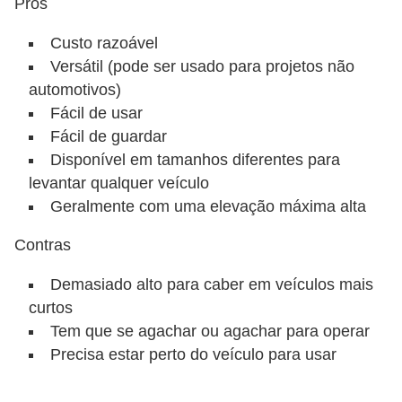
Prós
s
p
Custo razoável
o
Versátil (pode ser usado para projetos não
r
automotivos)
t
Fácil de usar
Fácil de guardar
e
Disponível em tamanhos diferentes para
a
levantar qualquer veículo
l
Geralmente com uma elevação máxima alta
t
Contras
e
r
Demasiado alto para caber em veículos mais
n
curtos
a
Tem que se agachar ou agachar para operar
Precisa estar perto do veículo para usar
t
i