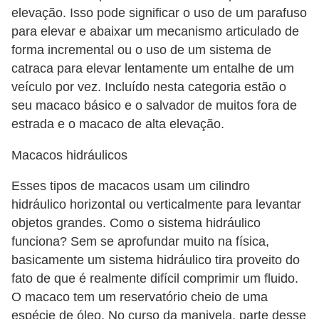
e
elevação. Isso pode significar o uso de um parafuso
v
para elevar e abaixar um mecanismo articulado de
e
forma incremental ou o uso de um sistema de
í
catraca para elevar lentamente um entalhe de um
veículo por vez. Incluído nesta categoria estão o
c
seu macaco básico e o salvador de muitos fora de
u
estrada e o macaco de alta elevação.
l
o
Macacos hidráulicos
s
Esses tipos de macacos usam um cilindro
M
hidráulico horizontal ou verticalmente para levantar
objetos grandes. Como o sistema hidráulico
e
funciona? Sem se aprofundar muito na física,
c
basicamente um sistema hidráulico tira proveito do
â
fato de que é realmente difícil comprimir um fluido.
n
O macaco tem um reservatório cheio de uma
i
espécie de óleo. No curso da manivela, parte desse