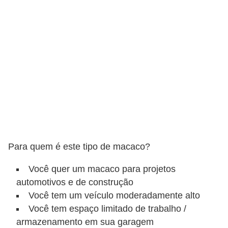
v
o
T
u
n
i
n
g
V
Para quem é este tipo de macaco?
e
í
Você quer um macaco para projetos
automotivos e de construção
c
Você tem um veículo moderadamente alto
u
Você tem espaço limitado de trabalho /
l
armazenamento em sua garagem