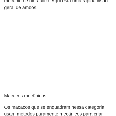
mecânico e hidráulico. Aqui está uma rápida visão
geral de ambos.
F
i
n
a
n
c
i
a
m
e
n
t
Macacos mecânicos
o
Os macacos que se enquadram nessa categoria
d
usam métodos puramente mecânicos para criar