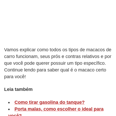
o
r
t
i
v
o
Vamos explicar como todos os tipos de macacos de
s
carro funcionam, seus prós e contras relativos e por
que você pode querer possuir um tipo específico.
C
Continue lendo para saber qual é o macaco certo
a
para você!
r
r
Leia também
o
Como tirar gasolina do tanque?
s
Porta malas, como escolher o ideal para
p
você?