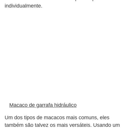
s
individualmente.
s
o
b
r
e
o
t
r
â
n
s
Macaco de garrafa hidráulico
i
t
Um dos tipos de macacos mais comuns, eles
também são talvez os mais versáteis. Usando um
o