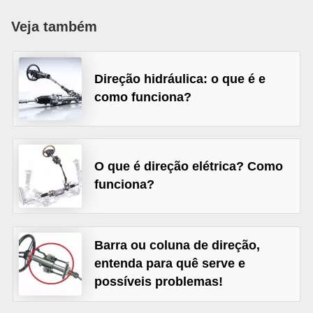
i
Veja também
n
e
t
Direção hidráulica: o que é e
e
como funciona?
s
C
a
O que é direção elétrica? Como
r
funciona?
r
o
Barra ou coluna de direção,
s
entenda para quê serve e
e
possíveis problemas!
s
p