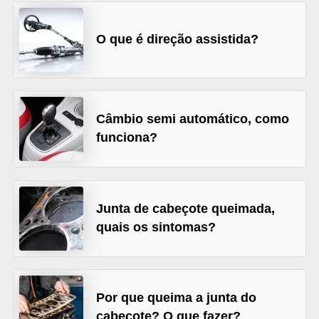
o
O que é direção assistida?
r
t
i
v
Câmbio semi automático, como
o
funciona?
s
C
a
Junta de cabeçote queimada,
r
quais os sintomas?
r
o
s
Por que queima a junta do
p
cabeçote? O que fazer?