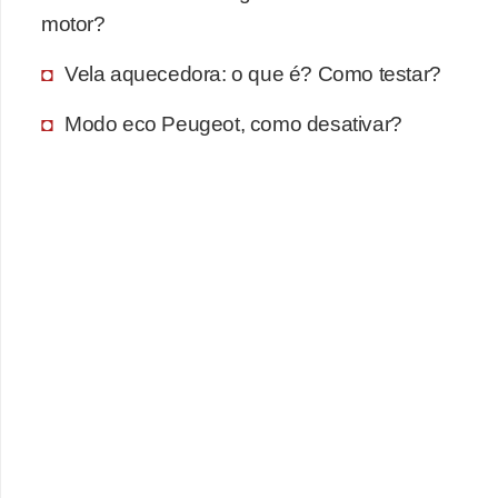
motor?
F
i
Vela aquecedora: o que é? Como testar?
n
Modo eco Peugeot, como desativar?
a
n
c
i
a
m
e
n
t
o
d