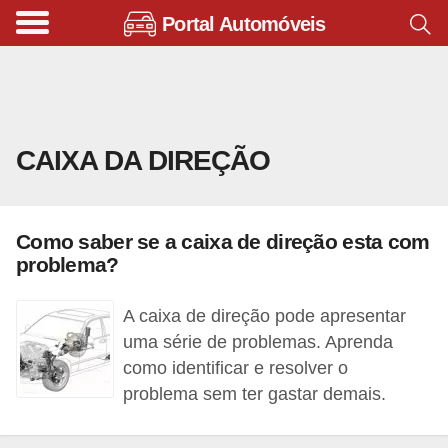
Portal Automóveis
B
i
c
i
CAIXA DA DIREÇÃO
c
l
e
Como saber se a caixa de direção esta com
t
problema?
a
s
A caixa de direção pode apresentar
e
uma série de problemas. Aprenda
como identificar e resolver o
p
problema sem ter gastar demais.
a
t