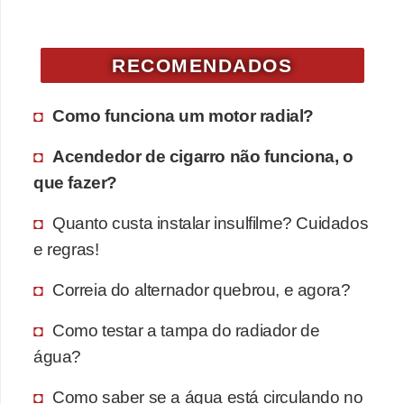
v
e
RECOMENDADOS
n
d
Como funciona um motor radial?
a
d
Acendedor de cigarro não funciona, o
e
que fazer?
v
Quanto custa instalar insulfilme? Cuidados
e
e regras!
í
c
Correia do alternador quebrou, e agora?
u
Como testar a tampa do radiador de
l
água?
o
Como saber se a água está circulando no
s