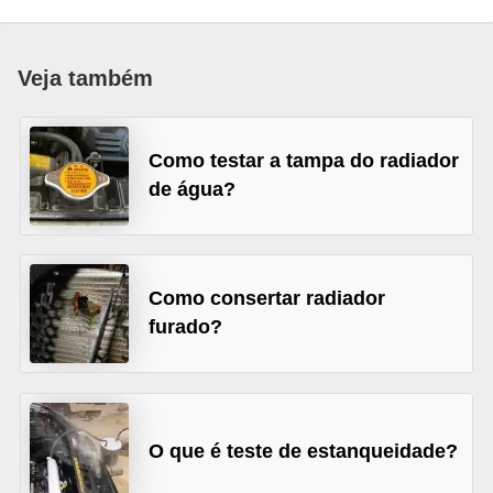
i
n
Veja também
e
t
e
Como testar a tampa do radiador
s
de água?
C
a
r
Como consertar radiador
r
furado?
o
s
e
O que é teste de estanqueidade?
s
p