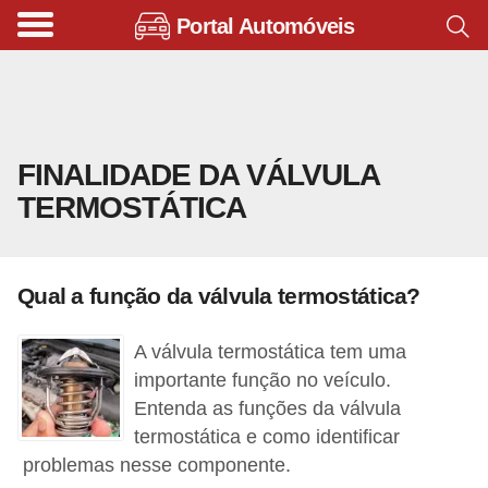
Portal Automóveis
B
i
c
i
FINALIDADE DA VÁLVULA
c
TERMOSTÁTICA
l
e
t
Qual a função da válvula termostática?
a
s
A válvula termostática tem uma
e
importante função no veículo.
p
Entenda as funções da válvula
termostática e como identificar
a
problemas nesse componente.
t