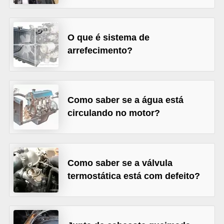
o
r
O que é sistema de
t
arrefecimento?
i
v
o
Como saber se a água está
s
circulando no motor?
C
a
r
Como saber se a válvula
r
termostática está com defeito?
o
s
p