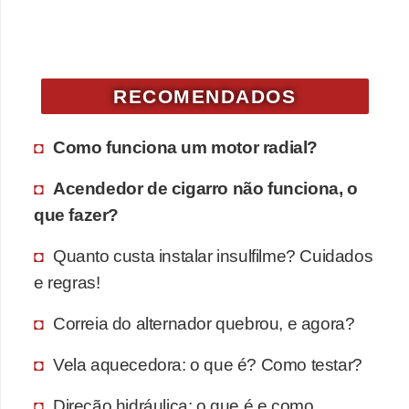
v
e
n
RECOMENDADOS
d
a
Como funciona um motor radial?
d
e
Acendedor de cigarro não funciona, o
v
que fazer?
e
Quanto custa instalar insulfilme? Cuidados
í
e regras!
c
u
Correia do alternador quebrou, e agora?
l
Vela aquecedora: o que é? Como testar?
o
s
Direção hidráulica: o que é e como