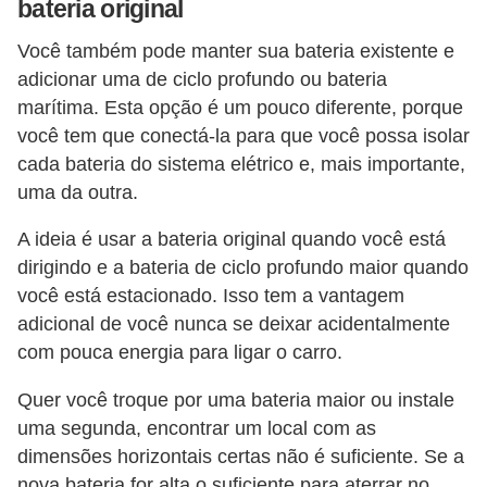
o
bateria original
s
Você também pode manter sua bateria existente e
e
adicionar uma de ciclo profundo ou bateria
l
marítima. Esta opção é um pouco diferente, porque
é
você tem que conectá-la para que você possa isolar
t
cada bateria do sistema elétrico e, mais importante,
uma da outra.
r
i
A ideia é usar a bateria original quando você está
c
dirigindo e a bateria de ciclo profundo maior quando
o
você está estacionado. Isso tem a vantagem
adicional de você nunca se deixar acidentalmente
s
com pouca energia para ligar o carro.
e
h
Quer você troque por uma bateria maior ou instale
í
uma segunda, encontrar um local com as
b
dimensões horizontais certas não é suficiente. Se a
nova bateria for alta o suficiente para aterrar no