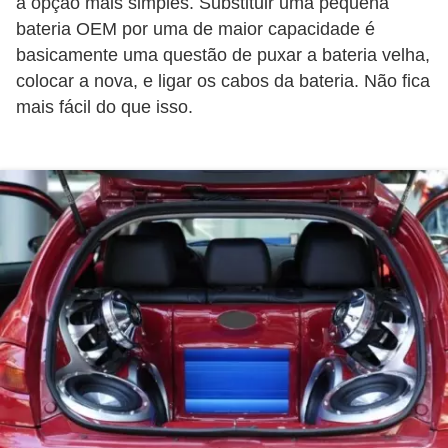
a opção mais simples. Substituir uma pequena
v
bateria OEM por uma de maior capacidade é
e
basicamente uma questão de puxar a bateria velha,
í
colocar a nova, e ligar os cabos da bateria. Não fica
mais fácil do que isso.
c
u
l
o
s
M
o
t
o
s
e