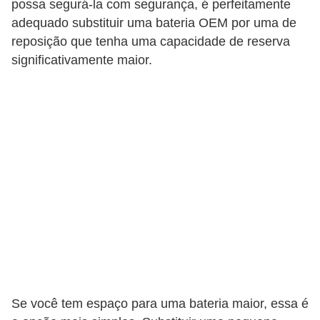
possa segurá-la com segurança, é perfeitamente
c
adequado substituir uma bateria OEM por uma de
a
reposição que tenha uma capacidade de reserva
e
significativamente maior.
m
a
n
u
t
e
n
ç
ã
o
d
Se você tem espaço para uma bateria maior, essa é
e