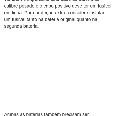
s
calibre pesado e o cabo positivo deve ter um fusível
p
em linha. Para proteção extra, considere instalar
o
um fusível tanto na bateria original quanto na
r
segunda bateria.
t
e
a
l
t
e
r
n
a
t
i
Ambas as baterias também precisam ser