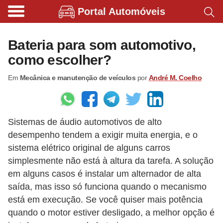
Portal Automóveis
B
i
Bateria para som automotivo,
c
como escolher?
i
Em
Mecânica e manutenção de veículos
por
André M. Coelho
c
l
e
Sistemas de áudio automotivos de alto
t
desempenho tendem a exigir muita energia, e o
a
sistema elétrico original de alguns carros
s
simplesmente não está à altura da tarefa. A solução
e
em alguns casos é instalar um alternador de alta
p
saída, mas isso só funciona quando o mecanismo
está em execução. Se você quiser mais potência
a
quando o motor estiver desligado, a melhor opção é
t