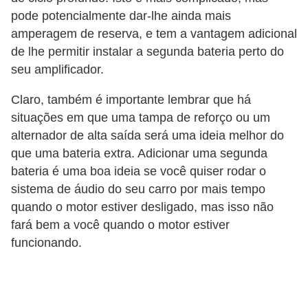
v
pode potencialmente dar-lhe ainda mais
amperagem de reserva, e tem a vantagem adicional
e
de lhe permitir instalar a segunda bateria perto do
n
seu amplificador.
d
a
Claro, também é importante lembrar que há
d
situações em que uma tampa de reforço ou um
alternador de alta saída será uma ideia melhor do
e
que uma bateria extra. Adicionar uma segunda
v
bateria é uma boa ideia se você quiser rodar o
e
sistema de áudio do seu carro por mais tempo
í
quando o motor estiver desligado, mas isso não
c
fará bem a você quando o motor estiver
u
funcionando.
l
o
s