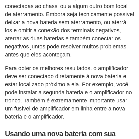
v
conectadas ao chassi ou a algum outro bom local
o
de aterramento. Embora seja tecnicamente possível
deixar a nova bateria sem aterramento, ou aterrá-
T
los e omitir a conexão dos terminais negativos,
u
aterrar as duas baterias e também conectar os
n
negativos juntos pode resolver muitos problemas
i
antes que eles aconteçam.
n
Para obter os melhores resultados, o amplificador
g
deve ser conectado diretamente à nova bateria e
V
estar localizado próximo a ela. Por exemplo, você
e
pode instalar a segunda bateria e o amplificador no
tronco. Também é extremamente importante usar
í
um fusível de amplificador em linha entre a nova
c
bateria e o amplificador.
u
l
Usando uma nova bateria com sua