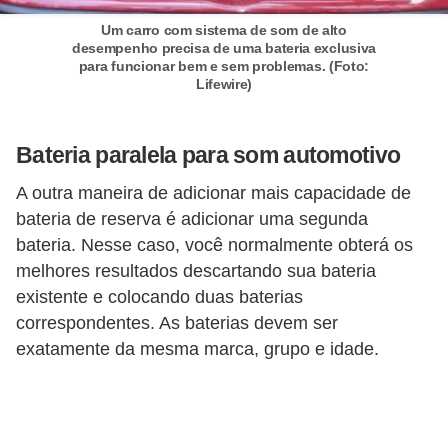
s
c
Um carro com sistema de som de alto
desempenho precisa de uma bateria exclusiva
o
para funcionar bem e sem problemas. (Foto:
Lifewire)
o
t
e
Bateria paralela para som automotivo
r
A outra maneira de adicionar mais capacidade de
s
bateria de reserva é adicionar uma segunda
bateria. Nesse caso, você normalmente obterá os
N
melhores resultados descartando sua bateria
o
existente e colocando duas baterias
t
correspondentes. As baterias devem ser
í
exatamente da mesma marca, grupo e idade.
c
i
a