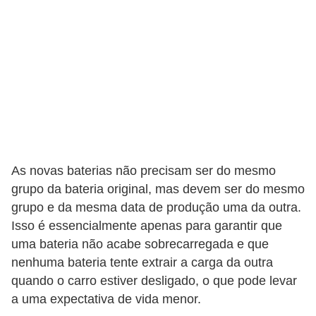
s
s
o
b
r
e
o
t
As novas baterias não precisam ser do mesmo
r
grupo da bateria original, mas devem ser do mesmo
â
grupo e da mesma data de produção uma da outra.
n
Isso é essencialmente apenas para garantir que
s
uma bateria não acabe sobrecarregada e que
i
nenhuma bateria tente extrair a carga da outra
quando o carro estiver desligado, o que pode levar
t
a uma expectativa de vida menor.
o