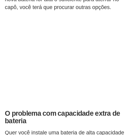
r
capô, você terá que procurar outras opções.
i
d
o
s
O problema com capacidade extra de
bateria
Quer você instale uma bateria de alta capacidade