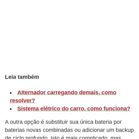
o
p
u
l
a
r
e
s
Leia também
C
o
Alternador carregando demais, como
m
resolver?
p
Sistema elétrico do carro, como funciona?
r
A outra opção é substituir sua única bateria por
a
baterias novas combinadas ou adicionar um backup
e
de ciclo profundo. Isto é mais complicado, mas