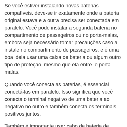
Se você estiver instalando novas baterias
S
compatíveis, deve-se ir exatamente onde a bateria
e
original estava e a outra precisa ser conectada em
g
paralelo. Você pode instalar a segunda bateria no
u
compartimento de passageiros ou no porta-malas,
r
embora seja necessário tomar precauções caso a
o
instale no compartimento de passageiros, e é uma
boa ideia usar uma caixa de bateria ou algum outro
a
tipo de proteção, mesmo que ela entre. o porta
u
malas.
t
o
Quando você conecta as baterias, é essencial
conectá-las em paralelo. Isso significa que você
T
conecta o terminal negativo de uma bateria ao
r
negativo no outro e também conecta os terminais
a
positivos juntos.
n
Também é importante usar cabo de bateria de