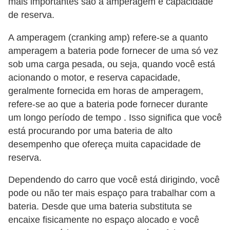
mais importantes são a amperagem e capacidade
e
de reserva.
v
e
A amperagem (cranking amp) refere-se a quanto
í
amperagem a bateria pode fornecer de uma só vez
c
sob uma carga pesada, ou seja, quando você está
acionando o motor, e reserva capacidade,
u
geralmente fornecida em horas de amperagem,
l
refere-se ao que a bateria pode fornecer durante
o
um longo período de tempo . Isso significa que você
s
está procurando por uma bateria de alto
desempenho que ofereça muita capacidade de
M
reserva.
e
c
Dependendo do carro que você está dirigindo, você
â
pode ou não ter mais espaço para trabalhar com a
bateria. Desde que uma bateria substituta se
n
encaixe fisicamente no espaço alocado e você
i