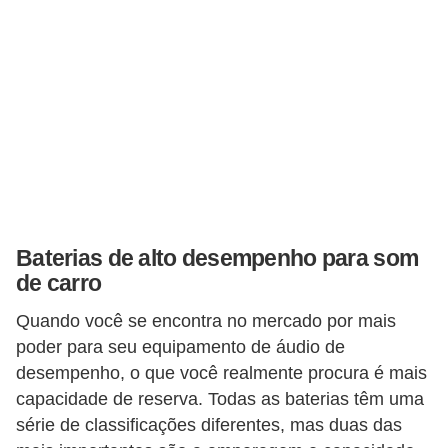
F
i
n
a
n
c
i
a
Baterias de alto desempenho para som
m
de carro
e
Quando você se encontra no mercado por mais
n
poder para seu equipamento de áudio de
t
desempenho, o que você realmente procura é mais
o
capacidade de reserva. Todas as baterias têm uma
d
série de classificações diferentes, mas duas das