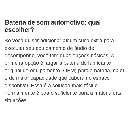
o
r
Bateria de som automotivo: qual
t
escolher?
i
Se você quiser adicionar algum suco extra para
v
executar seu equipamento de áudio de
o
desempenho, você tem duas opções básicas. A
s
primeira opção é largar a bateria do fabricante
original do equipamento (OEM) para a bateria maior
C
e de maior capacidade que caberá no espaço
a
disponível. Essa é a solução mais fácil e
r
normalmente é boa o suficiente para a maioria das
r
situações.
o
s
p