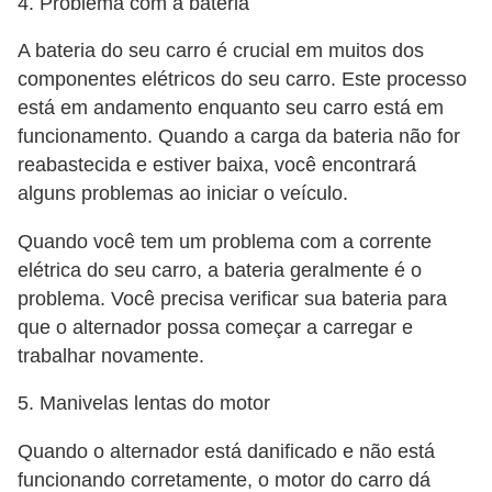
o
4. Problema com a bateria
s
A bateria do seu carro é crucial em muitos dos
e
componentes elétricos do seu carro. Este processo
l
está em andamento enquanto seu carro está em
é
funcionamento. Quando a carga da bateria não for
t
reabastecida e estiver baixa, você encontrará
alguns problemas ao iniciar o veículo.
r
i
Quando você tem um problema com a corrente
c
elétrica do seu carro, a bateria geralmente é o
o
problema. Você precisa verificar sua bateria para
que o alternador possa começar a carregar e
s
trabalhar novamente.
e
h
5. Manivelas lentas do motor
í
Quando o alternador está danificado e não está
b
funcionando corretamente, o motor do carro dá