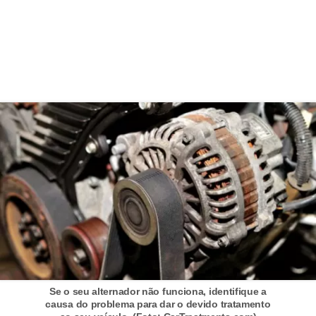
v
e
í
c
u
l
o
s
M
o
t
o
s
Se o seu alternador não funciona, identifique a
e
causa do problema para dar o devido tratamento