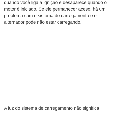
quando você liga a ignição e desaparece quando o
s
motor é iniciado. Se ele permanecer aceso, há um
s
problema com o sistema de carregamento e o
o
alternador pode não estar carregando.
b
r
e
o
t
r
â
n
s
i
t
A luz do sistema de carregamento não significa
o