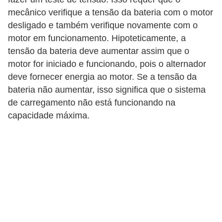
c
mecânico verifique a tensão da bateria com o motor
a
desligado e também verifique novamente com o
e
motor em funcionamento. Hipoteticamente, a
tensão da bateria deve aumentar assim que o
m
motor for iniciado e funcionando, pois o alternador
a
deve fornecer energia ao motor. Se a tensão da
n
bateria não aumentar, isso significa que o sistema
u
de carregamento não está funcionando na
t
capacidade máxima.
e
n
ç
ã
o
d
e