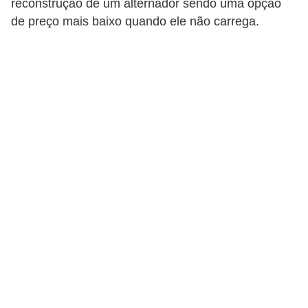
reconstrução de um alternador sendo uma opção
i
de preço mais baixo quando ele não carrega.
n
e
t
e
s
C
a
r
r
o
s
e
s
p