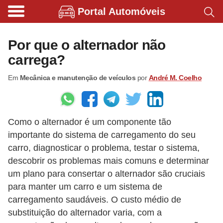
Portal Automóveis
B
i
Por que o alternador não
c
carrega?
i
Em
Mecânica e manutenção de veículos
por
André M. Coelho
c
l
e
Como o alternador é um componente tão
t
importante do sistema de carregamento do seu
a
carro, diagnosticar o problema, testar o sistema,
s
descobrir os problemas mais comuns e determinar
e
um plano para consertar o alternador são cruciais
p
para manter um carro e um sistema de
carregamento saudáveis. O custo médio de
a
substituição do alternador varia, com a
t