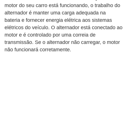
o
motor do seu carro está funcionando, o trabalho do
p
alternador é manter uma carga adequada na
u
bateria e fornecer energia elétrica aos sistemas
elétricos do veículo. O alternador está conectado ao
l
motor e é controlado por uma correia de
a
transmissão. Se o alternador não carregar, o motor
r
não funcionará corretamente.
e
s
C
o
m
p
r
a
e