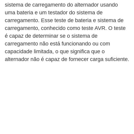
sistema de carregamento do alternador usando
F
uma bateria e um testador do sistema de
i
carregamento. Esse teste de bateria e sistema de
n
carregamento, conhecido como teste AVR. O teste
é capaz de determinar se o sistema de
a
carregamento não está funcionando ou com
n
capacidade limitada, o que significa que o
c
alternador não é capaz de fornecer carga suficiente.
i
a
m
e
n
t
o
d