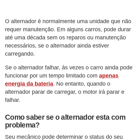
v
e
O alternador é normalmente uma unidade que não
n
requer manutenção. Em alguns carros, pode durar
d
até uma década sem os reparos ou manutenção
a
necessários, se o alternador ainda estiver
d
carregando.
e
Se o alternador falhar, às vezes o carro ainda pode
v
funcionar por um tempo limitado com
apenas
e
energia da bateria
. No entanto, quando o
í
alternador parar de carregar, o motor irá parar e
falhar.
c
u
Como saber se o alternador esta com
l
problema?
o
Seu mecânico pode determinar o status do seu
s