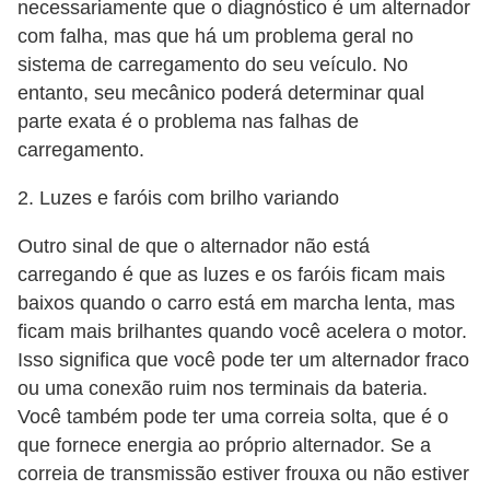
necessariamente que o diagnóstico é um alternador
S
com falha, mas que há um problema geral no
e
sistema de carregamento do seu veículo. No
g
entanto, seu mecânico poderá determinar qual
parte exata é o problema nas falhas de
u
carregamento.
r
o
2. Luzes e faróis com brilho variando
a
Outro sinal de que o alternador não está
u
carregando é que as luzes e os faróis ficam mais
t
baixos quando o carro está em marcha lenta, mas
o
ficam mais brilhantes quando você acelera o motor.
Isso significa que você pode ter um alternador fraco
T
ou uma conexão ruim nos terminais da bateria.
r
Você também pode ter uma correia solta, que é o
a
que fornece energia ao próprio alternador. Se a
n
correia de transmissão estiver frouxa ou não estiver