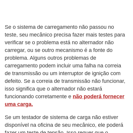
e
v
e
Se o sistema de carregamento não passou no
í
teste, seu mecânico precisa fazer mais testes para
c
verificar se o problema está no alternador não
u
carregar, ou se outro mecanismo é a fonte do
l
problema. Alguns outros problemas de
o
carregamento podem incluir uma falha na correia
s
de transmissão ou um interruptor de ignição com
defeito. Se a correia de transmissão não funcionar,
M
isso significa que o alternador não estará
e
funcionando corretamente e
não poderá fornecer
c
uma carga.
â
Se um testador de sistema de carga não estiver
n
disponível na oficina de seu mecânico, ele poderá
i
fazer um teste de tensão. Isso requer que o