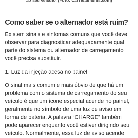
s
ao seu veículo. (Foto: CarTreatments.com)
c
o
Como saber se o alternador está ruim?
o
Existem sinais e sintomas comuns que você deve
t
observar para diagnosticar adequadamente qual
e
parte do sistema ou alternador de carregamento
r
você precisa substituir.
s
1. Luz da injeção acesa no painel
N
O sinal mais comum e mais óbvio de que há um
o
problema com o sistema de carregamento do seu
t
veículo é que um ícone especial acende no painel,
í
geralmente no símbolo de uma luz de aviso em
c
forma de bateria. A palavra “CHARGE” também
i
pode aparecer enquanto você estiver dirigindo seu
a
veículo. Normalmente, essa luz de aviso acende