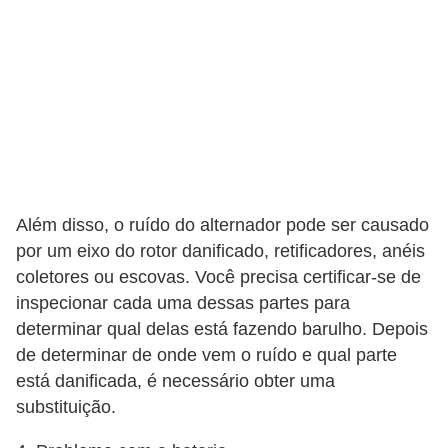
v
o
T
u
n
i
n
Além disso, o ruído do alternador pode ser causado
g
por um eixo do rotor danificado, retificadores, anéis
V
coletores ou escovas. Você precisa certificar-se de
e
inspecionar cada uma dessas partes para
í
determinar qual delas está fazendo barulho. Depois
de determinar de onde vem o ruído e qual parte
c
está danificada, é necessário obter uma
u
substituição.
l