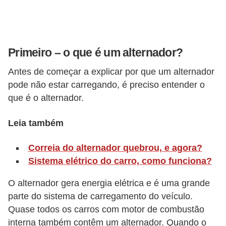
o
r
t
Primeiro – o que é um alternador?
i
Antes de começar a explicar por que um alternador
v
pode não estar carregando, é preciso entender o
o
que é o alternador.
s
Leia também
C
a
Correia do alternador quebrou, e agora?
r
Sistema elétrico do carro, como funciona?
r
O alternador gera energia elétrica e é uma grande
o
parte do sistema de carregamento do veículo.
s
Quase todos os carros com motor de combustão
p
interna também contêm um alternador. Quando o