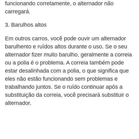
s
funcionando corretamente, o alternador não
p
carregará.
o
3. Barulhos altos
r
Em outros carros, você pode ouvir um alternador
t
barulhento e ruídos altos durante o uso. Se o seu
e
alternador fizer muito barulho, geralmente a correia
a
ou a polia é o problema. A correia também pode
l
estar desalinhada com a polia, o que significa que
t
eles não estão funcionando sem problemas e
e
trabalhando juntos. Se o ruído continuar após a
r
substituição da correia, você precisará substituir o
alternador.
n
a
t
i