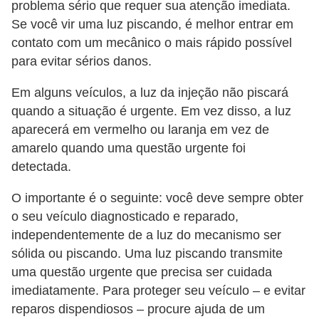
s
problema sério que requer sua atenção imediata.
c
Se você vir uma luz piscando, é melhor entrar em
o
contato com um mecânico o mais rápido possível
para evitar sérios danos.
o
t
Em alguns veículos, a luz da injeção não piscará
e
quando a situação é urgente. Em vez disso, a luz
r
aparecerá em vermelho ou laranja em vez de
amarelo quando uma questão urgente foi
s
detectada.
N
O importante é o seguinte: você deve sempre obter
o
o seu veículo diagnosticado e reparado,
t
independentemente de a luz do mecanismo ser
í
sólida ou piscando. Uma luz piscando transmite
c
uma questão urgente que precisa ser cuidada
i
imediatamente. Para proteger seu veículo – e evitar
a
reparos dispendiosos – procure ajuda de um