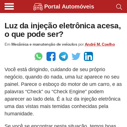
Portal Automóveis
B
i
Luz da injeção eletrônica acesa,
c
o que pode ser?
i
Em
Mecânica e manutenção de veículos
por
André M. Coelho
c
l
e
Você está dirigindo, cuidando de seu próprio
t
negócio, quando do nada, uma luz aparece no seu
a
painel. Parece o esboço do motor de um carro, e as
s
palavras “Check” ou “Check Engine” podem
e
aparecer ao lado dela. É a luz da injeção eletrônica
p
uma das vistas mais temidas conhecidas pela
humanidade.
a
t
Se você se encontrar nesta situação, temos boas