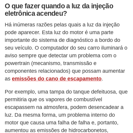
O que fazer quando a luz da injeção
v
eletrônica acendeu?
e
n
Há inúmeras razões pelas quais a luz da injeção
pode aparecer. Esta luz do motor é uma parte
d
importante do sistema de diagnóstico a bordo do
a
seu veículo. O computador do seu carro iluminará o
d
aviso sempre que detectar um problema com o
e
powertrain (mecanismo, transmissão e
v
componentes relacionados) que possam aumentar
e
as
emissões do cano de escapamento
.
í
Por exemplo, uma tampa do tanque defeituosa, que
c
permitiria que os vapores de combustível
u
escapassem na atmosfera, podem desencadear a
l
luz. Da mesma forma, um problema interno do
o
motor que causa uma falha de falha e, portanto,
aumentou as emissões de hidrocarbonetos,
s