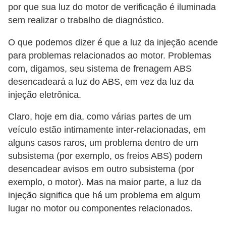
e
por que sua luz do motor de verificação é iluminada
v
sem realizar o trabalho de diagnóstico.
e
O que podemos dizer é que a luz da injeção acende
í
para problemas relacionados ao motor. Problemas
c
com, digamos, seu sistema de frenagem ABS
u
desencadeará a luz do ABS, em vez da luz da
l
injeção eletrônica.
o
Claro, hoje em dia, como várias partes de um
s
veículo estão intimamente inter-relacionadas, em
alguns casos raros, um problema dentro de um
M
subsistema (por exemplo, os freios ABS) podem
e
desencadear avisos em outro subsistema (por
c
exemplo, o motor). Mas na maior parte, a luz da
â
injeção significa que há um problema em algum
n
lugar no motor ou componentes relacionados.
i