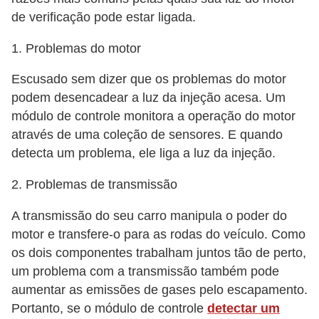
S
de verificação pode estar ligada.
e
1. Problemas do motor
g
Escusado sem dizer que os problemas do motor
u
podem desencadear a luz da injeção acesa. Um
r
módulo de controle monitora a operação do motor
o
através de uma coleção de sensores. E quando
a
detecta um problema, ele liga a luz da injeção.
u
2. Problemas de transmissão
t
o
A transmissão do seu carro manipula o poder do
motor e transfere-o para as rodas do veículo. Como
T
os dois componentes trabalham juntos tão de perto,
r
um problema com a transmissão também pode
a
aumentar as emissões de gases pelo escapamento.
n
Portanto, se o módulo de controle
detectar um