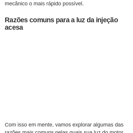
s
mecânico o mais rápido possível.
s
Razões comuns para a luz da injeção
o
acesa
b
r
e
o
t
r
â
n
s
i
t
Com isso em mente, vamos explorar algumas das
o
razões mais comuns pelas quais sua luz do motor