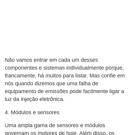
v
o
T
u
n
i
n
Não vamos entrar em cada um desses
componentes e sistemas individualmente porque,
g
francamente, há muitos para listar. Mas confie em
V
nós quando dizemos que uma falha de
e
equipamento de emissões pode facilmente ligar a
í
luz da injeção eletrônica.
c
4. Módulos e sensores
u
Uma ampla gama de sensores e módulos
l
governam os motores de hoje. Além disso, os