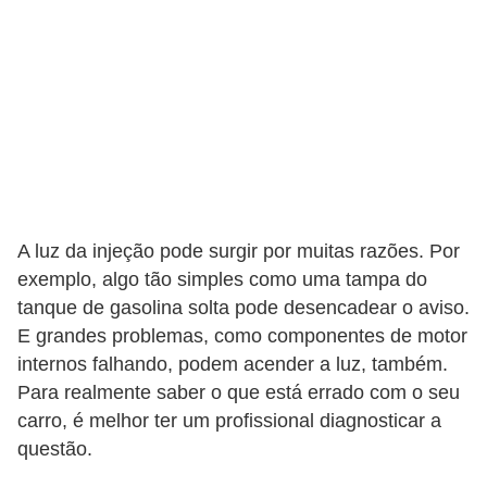
o
p
u
l
a
r
e
s
A luz da injeção pode surgir por muitas razões. Por
exemplo, algo tão simples como uma tampa do
C
tanque de gasolina solta pode desencadear o aviso.
o
E grandes problemas, como componentes de motor
m
internos falhando, podem acender a luz, também.
p
Para realmente saber o que está errado com o seu
r
carro, é melhor ter um profissional diagnosticar a
a
questão.
e