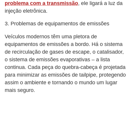
s
problema com a transmissão
, ele ligará a luz da
p
injeção eletrônica.
o
3. Problemas de equipamentos de emissões
r
Veículos modernos têm uma pletora de
t
equipamentos de emissões a bordo. Há o sistema
e
de recirculação de gases de escape, o catalisador,
a
o sistema de emissões evaporativas – a lista
l
continua. Cada peça do quebra-cabeça é projetada
t
para minimizar as emissões de tailpipe, protegendo
e
assim o ambiente e tornando o mundo um lugar
r
mais seguro.
n
a
t
i