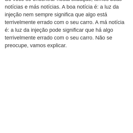
i
notícias e más notícias. A boa notícia é: a luz da
n
injeção nem sempre significa que algo está
e
terrivelmente errado com o seu carro. A má notícia
é: a luz da injeção pode significar que há algo
t
terrivelmente errado com o seu carro. Não se
e
preocupe, vamos explicar.
s
C
a
r
r
o
s
e
s
p