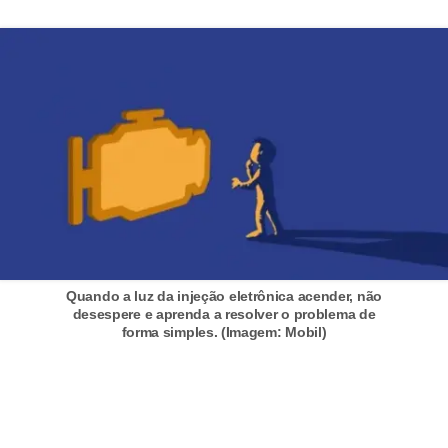
c
a
e
m
a
n
u
t
e
n
Quando a luz da injeção eletrônica acender, não
ç
desespere e aprenda a resolver o problema de
forma simples. (Imagem: Mobil)
ã
o
d
e