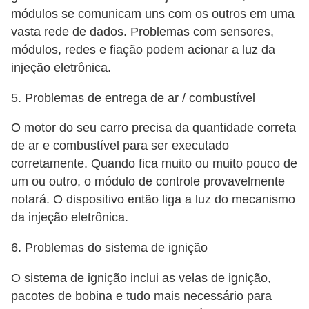
o
módulos se comunicam uns com os outros em uma
s
vasta rede de dados. Problemas com sensores,
e
módulos, redes e fiação podem acionar a luz da
l
injeção eletrônica.
é
5. Problemas de entrega de ar / combustível
t
r
O motor do seu carro precisa da quantidade correta
i
de ar e combustível para ser executado
corretamente. Quando fica muito ou muito pouco de
c
um ou outro, o módulo de controle provavelmente
o
notará. O dispositivo então liga a luz do mecanismo
s
da injeção eletrônica.
e
6. Problemas do sistema de ignição
h
í
O sistema de ignição inclui as velas de ignição,
b
pacotes de bobina e tudo mais necessário para