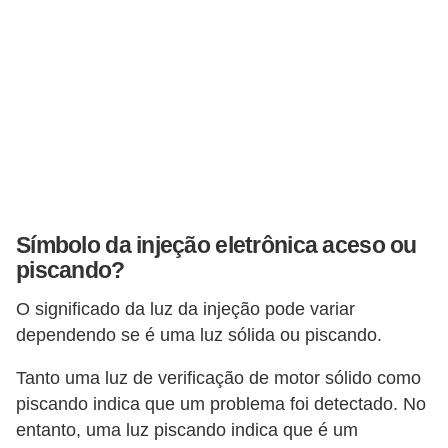
v
e
í
c
u
l
o
s
Símbolo da injeção eletrônica aceso ou
piscando?
M
o
O significado da luz da injeção pode variar
t
dependendo se é uma luz sólida ou piscando.
o
Tanto uma luz de verificação de motor sólido como
s
piscando indica que um problema foi detectado. No
e
entanto, uma luz piscando indica que é um