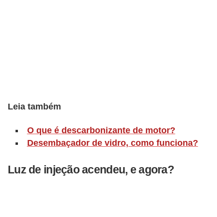
o
r
t
i
v
o
s
Leia também
C
O que é descarbonizante de motor?
a
Desembaçador de vidro, como funciona?
r
r
Luz de injeção acendeu, e agora?
o
s
p