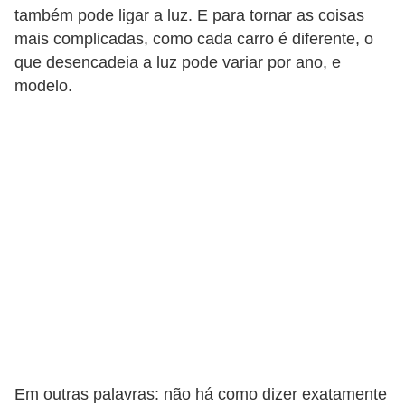
também pode ligar a luz. E para tornar as coisas
F
mais complicadas, como cada carro é diferente, o
i
que desencadeia a luz pode variar por ano, e
n
modelo.
a
n
c
i
a
m
e
n
t
o
d
Em outras palavras: não há como dizer exatamente