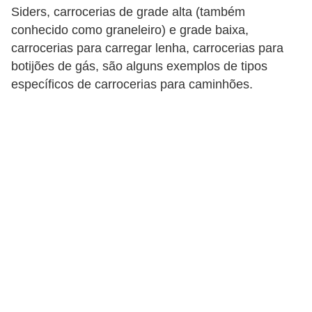
v
Siders, carrocerias de grade alta (também
o
conhecido como graneleiro) e grade baixa,
carrocerias para carregar lenha, carrocerias para
T
botijões de gás, são alguns exemplos de tipos
u
específicos de carrocerias para caminhões.
n
i
n
g
V
e
í
c
u
l