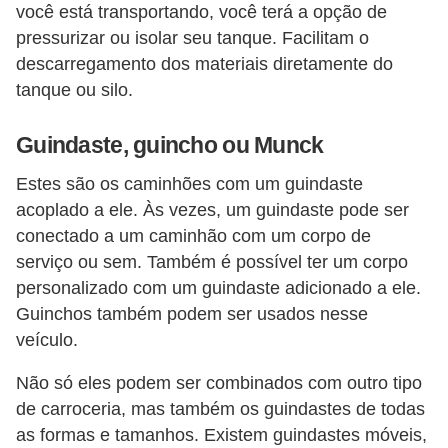
você está transportando, você terá a opção de
S
pressurizar ou isolar seu tanque. Facilitam o
e
descarregamento dos materiais diretamente do
g
tanque ou silo.
u
Guindaste, guincho ou Munck
r
o
Estes são os caminhões com um guindaste
a
acoplado a ele. Às vezes, um guindaste pode ser
u
conectado a um caminhão com um corpo de
serviço ou sem. Também é possível ter um corpo
t
personalizado com um guindaste adicionado a ele.
o
Guinchos também podem ser usados nesse
T
veículo.
r
Não só eles podem ser combinados com outro tipo
a
de carroceria, mas também os guindastes de todas
n
as formas e tamanhos. Existem guindastes móveis,