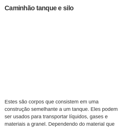
s
Caminhão tanque e silo
s
o
b
r
e
o
t
r
â
n
s
Estes são corpos que consistem em uma
i
construção semelhante a um tanque. Eles podem
t
ser usados ​​para transportar líquidos, gases e
o
materiais a granel. Dependendo do material que