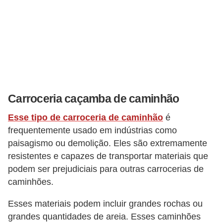
v
e
í
c
u
l
Carroceria caçamba de caminhão
o
s
Esse tipo de carroceria de caminhão
é
frequentemente usado em indústrias como
M
paisagismo ou demolição. Eles são extremamente
o
resistentes e capazes de transportar materiais que
t
podem ser prejudiciais para outras carrocerias de
o
caminhões.
s
Esses materiais podem incluir grandes rochas ou
e
grandes quantidades de areia. Esses caminhões