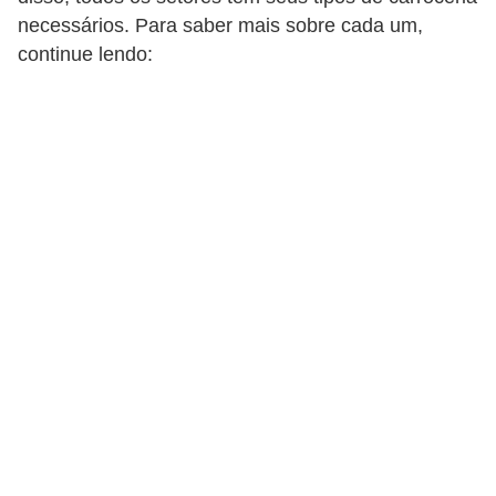
i
necessários. Para saber mais sobre cada um,
n
continue lendo:
e
t
e
s
C
a
r
r
o
s
e
s
p