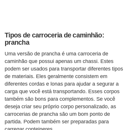
o
r
t
i
Tipos de carroceria de caminhão:
prancha
v
o
Uma versão de prancha é uma carroceria de
s
caminhão que possui apenas um chassi. Estes
podem ser usados ​​para transportar diferentes tipos
C
de materiais. Eles geralmente consistem em
a
diferentes cordas e lonas para ajudar a segurar a
r
carga que você está transportando. Esses corpos
r
também são bons para complementos. Se você
o
deseja criar seu próprio corpo personalizado, as
carrocerias de prancha são um bom ponto de
s
partida. Podem também ser preparadas para
p
carregar conteineres.