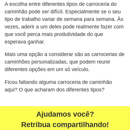
o
A escolha entre diferentes tipos de carroceria do
s
caminhão pode ser difícil. Especialmente se o seu
e
tipo de trabalho variar de semana para semana. Às
l
vezes, aderir a um deles pode realmente fazer com
que você perca mais produtividade do que
é
esperava ganhar.
t
r
Mais uma opção a considerar são as carrocerias de
i
caminhões personalizadas, que podem reunir
diferentes opções em um só veículo.
c
o
Ficou faltando alguma carroceria de caminhão
s
aqui? O que acharam dos diferentes tipos?
e
h
í
Ajudamos você?
b
Retribua compartilhando!