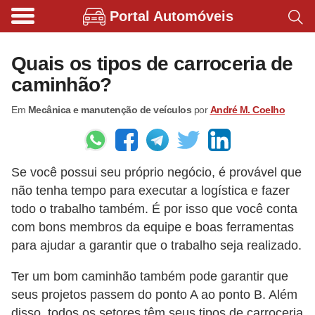
Portal Automóveis
B
i
Quais os tipos de carroceria de
c
caminhão?
i
Em
Mecânica e manutenção de veículos
por
André M. Coelho
c
l
e
Se você possui seu próprio negócio, é provável que
t
não tenha tempo para executar a logística e fazer
a
todo o trabalho também. É por isso que você conta
s
com bons membros da equipe e boas ferramentas
e
para ajudar a garantir que o trabalho seja realizado.
p
Ter um bom caminhão também pode garantir que
a
seus projetos passem do ponto A ao ponto B. Além
t
disso, todos os setores têm seus tipos de carroceria