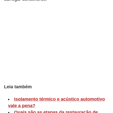
o
p
u
l
a
r
e
s
C
o
m
Leia também
p
r
Isolamento térmico e acústico automotivo
a
vale a pena?
e
Quais são as etapas da restauração de