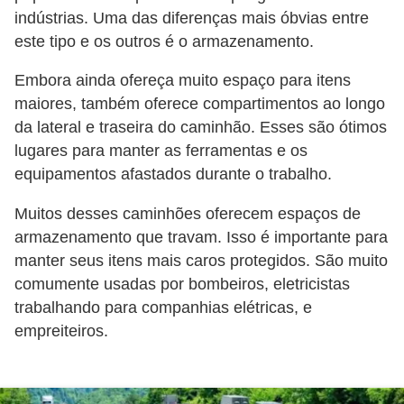
e
indústrias. Uma das diferenças mais óbvias entre
v
este tipo e os outros é o armazenamento.
e
Embora ainda ofereça muito espaço para itens
í
maiores, também oferece compartimentos ao longo
c
da lateral e traseira do caminhão. Esses são ótimos
u
lugares para manter as ferramentas e os
l
equipamentos afastados durante o trabalho.
o
Muitos desses caminhões oferecem espaços de
s
armazenamento que travam. Isso é importante para
M
manter seus itens mais caros protegidos. São muito
e
comumente usadas por bombeiros, eletricistas
trabalhando para companhias elétricas, e
c
empreiteiros.
â
n
i