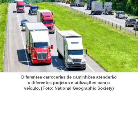
c
a
e
m
a
n
u
t
Diferentes carrocerias de caminhões atenderão
e
a diferentes projetos e utilizações para o
n
veículo. (Foto: National Geographic Society)
ç
ã
o
d
e