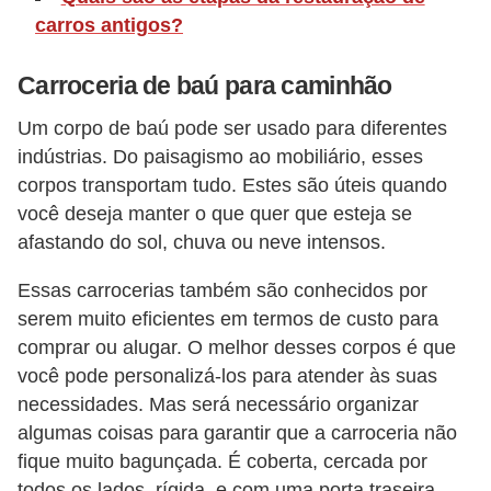
v
carros antigos?
e
Carroceria de baú para caminhão
n
d
Um corpo de baú pode ser usado para diferentes
a
indústrias. Do paisagismo ao mobiliário, esses
corpos transportam tudo. Estes são úteis quando
d
você deseja manter o que quer que esteja se
e
afastando do sol, chuva ou neve intensos.
v
e
Essas carrocerias também são conhecidos por
í
serem muito eficientes em termos de custo para
comprar ou alugar. O melhor desses corpos é que
c
você pode personalizá-los para atender às suas
u
necessidades. Mas será necessário organizar
l
algumas coisas para garantir que a carroceria não
o
fique muito bagunçada. É coberta, cercada por
s
todos os lados, rígida, e com uma porta traseira.