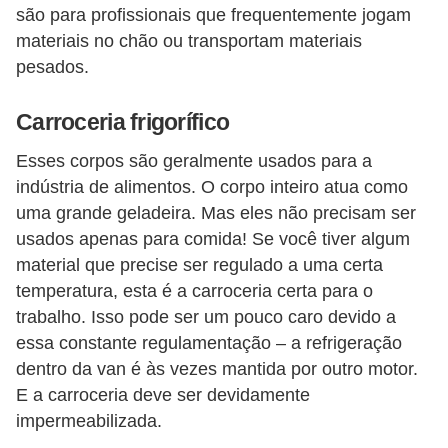
s
são para profissionais que frequentemente jogam
c
materiais no chão ou transportam materiais
o
pesados.
o
Carroceria frigorífico
t
e
Esses corpos são geralmente usados ​​para a
r
indústria de alimentos. O corpo inteiro atua como
s
uma grande geladeira. Mas eles não precisam ser
usados ​​apenas para comida! Se você tiver algum
N
material que precise ser regulado a uma certa
o
temperatura, esta é a carroceria certa para o
t
trabalho. Isso pode ser um pouco caro devido a
í
essa constante regulamentação – a refrigeração
dentro da van é às vezes mantida por outro motor.
c
E a carroceria deve ser devidamente
i
impermeabilizada.
a