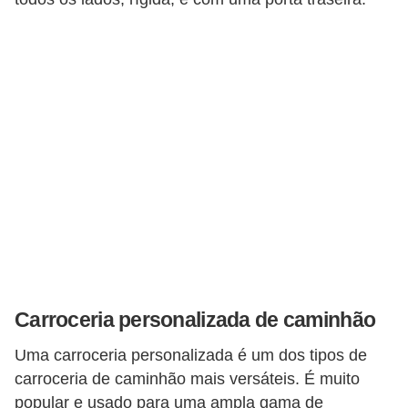
F
i
n
a
n
c
i
a
m
e
n
Carroceria personalizada de caminhão
t
Uma carroceria personalizada é um dos tipos de
o
carroceria de caminhão mais versáteis. É muito
d
popular e usado para uma ampla gama de