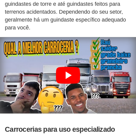
s
guindastes de torre e até guindastes feitos para
p
terrenos acidentados. Dependendo do seu setor,
geralmente há um guindaste específico adequado
o
para você.
r
t
e
a
l
t
e
r
n
a
t
Carrocerias para uso especializado
i