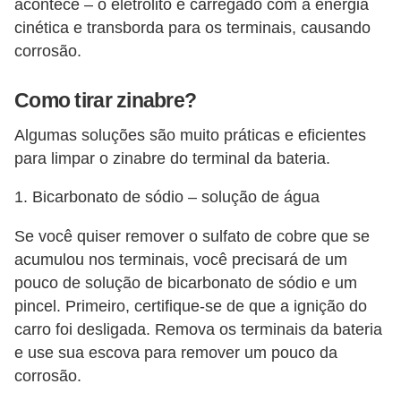
s
acontece – o eletrólito é carregado com a energia
c
cinética e transborda para os terminais, causando
corrosão.
o
o
Como tirar zinabre?
t
e
Algumas soluções são muito práticas e eficientes
para limpar o zinabre do terminal da bateria.
r
s
1. Bicarbonato de sódio – solução de água
N
Se você quiser remover o sulfato de cobre que se
o
acumulou nos terminais, você precisará de um
t
pouco de solução de bicarbonato de sódio e um
í
pincel. Primeiro, certifique-se de que a ignição do
carro foi desligada. Remova os terminais da bateria
c
e use sua escova para remover um pouco da
i
corrosão.
a