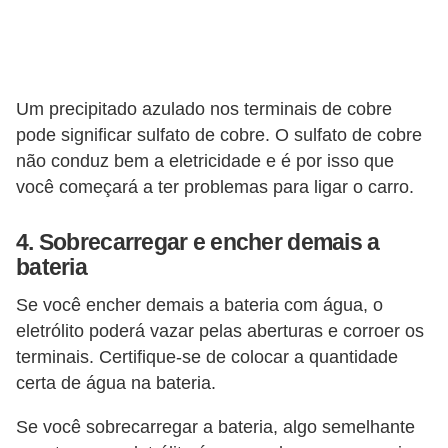
v
e
í
c
Um precipitado azulado nos terminais de cobre
pode significar sulfato de cobre. O sulfato de cobre
u
não conduz bem a eletricidade e é por isso que
l
você começará a ter problemas para ligar o carro.
o
s
4. Sobrecarregar e encher demais a
bateria
M
o
Se você encher demais a bateria com água, o
t
eletrólito poderá vazar pelas aberturas e corroer os
terminais. Certifique-se de colocar a quantidade
o
certa de água na bateria.
s
e
Se você sobrecarregar a bateria, algo semelhante