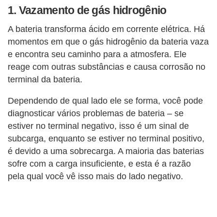
1. Vazamento de gás hidrogênio
v
e
A bateria transforma ácido em corrente elétrica. Há
n
momentos em que o gás hidrogênio da bateria vaza
d
e encontra seu caminho para a atmosfera. Ele
reage com outras substâncias e causa corrosão no
a
terminal da bateria.
d
e
Dependendo de qual lado ele se forma, você pode
v
diagnosticar vários problemas de bateria – se
estiver no terminal negativo, isso é um sinal de
e
subcarga, enquanto se estiver no terminal positivo,
í
é devido a uma sobrecarga. A maioria das baterias
c
sofre com a carga insuficiente, e esta é a razão
u
pela qual você vê isso mais do lado negativo.
l
o
s