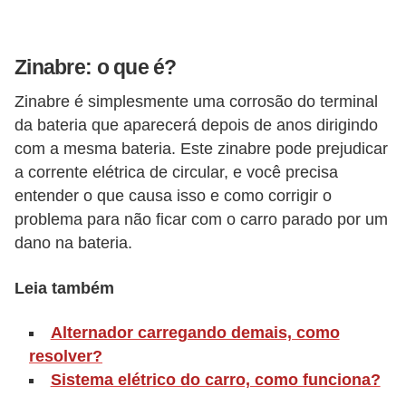
o
r
Zinabre: o que é?
t
Zinabre é simplesmente uma corrosão do terminal
i
da bateria que aparecerá depois de anos dirigindo
v
com a mesma bateria. Este zinabre pode prejudicar
o
a corrente elétrica de circular, e você precisa
s
entender o que causa isso e como corrigir o
problema para não ficar com o carro parado por um
C
dano na bateria.
a
r
Leia também
r
o
Alternador carregando demais, como
resolver?
s
Sistema elétrico do carro, como funciona?
p