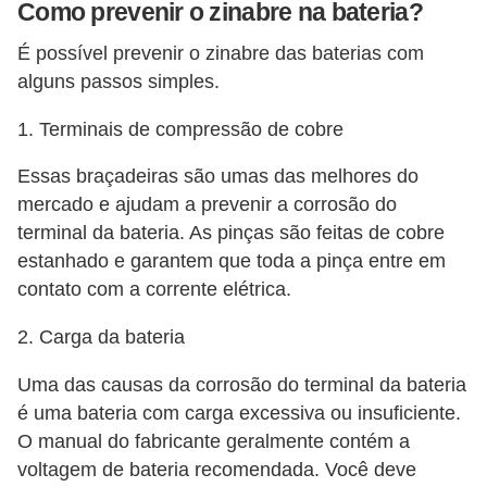
o
Como prevenir o zinabre na bateria?
s
É possível prevenir o zinabre das baterias com
e
alguns passos simples.
l
1. Terminais de compressão de cobre
é
t
Essas braçadeiras são umas das melhores do
r
mercado e ajudam a prevenir a corrosão do
i
terminal da bateria. As pinças são feitas de cobre
c
estanhado e garantem que toda a pinça entre em
contato com a corrente elétrica.
o
s
2. Carga da bateria
e
Uma das causas da corrosão do terminal da bateria
h
é uma bateria com carga excessiva ou insuficiente.
í
O manual do fabricante geralmente contém a
b
voltagem de bateria recomendada. Você deve