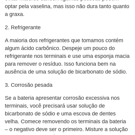
optar pela vaselina, mas isso não dura tanto quanto
S
a graxa.
e
g
2. Refrigerante
u
A maioria dos refrigerantes que tomamos contém
r
algum ácido carbônico. Despeje um pouco do
o
refrigerante nos terminais e use uma esponja macia
a
para remover o resíduo. Isso funciona bem na
u
ausência de uma solução de bicarbonato de sódio.
t
3. Corrosão pesada
o
Se a bateria apresentar corrosão excessiva nos
T
terminais, você precisará usar solução de
r
bicarbonato de sódio e uma escova de dentes
a
velha. Comece removendo os terminais da bateria
n
– o negativo deve ser o primeiro. Misture a solução