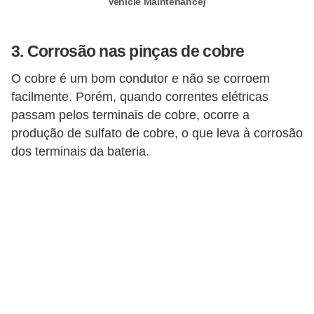
Vehicle Maintenance)
c
a
3. Corrosão nas pinças de cobre
e
m
O cobre é um bom condutor e não se corroem
a
facilmente. Porém, quando correntes elétricas
passam pelos terminais de cobre, ocorre a
n
produção de sulfato de cobre, o que leva à corrosão
u
dos terminais da bateria.
t
e
n
ç
ã
o
d
e