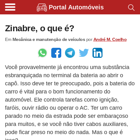
Portal Automóveis
B
i
Zinabre, o que é?
c
Em
Mecânica e manutenção de veículos
por
André M. Coelho
i
c
l
Você provavelmente já encontrou uma substância
e
esbranquiçada no terminal da bateria ao abrir o
t
capô. Isso deve ter te preocupado, pois a bateria do
a
carro é vital para o bom funcionamento do
s
automóvel. Ele controla tarefas como ignição,
e
faróis, ouvir rádio ou operar o AC. Ter um carro
parado no meio da estrada pode ser embaraçoso
p
para muitos, e se você não tiver cabos auxiliares,
a
pode ficar preso no meio do nada. Mas o que é
t