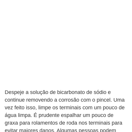
s
s
o
b
r
e
o
t
r
â
n
Despeje a solução de bicarbonato de sódio e
continue removendo a corrosão com o pincel. Uma
s
vez feito isso, limpe os terminais com um pouco de
i
água limpa. É prudente espalhar um pouco de
t
graxa para rolamentos de roda nos terminais para
o
evitar maiores danos. Algumas pessoas podem