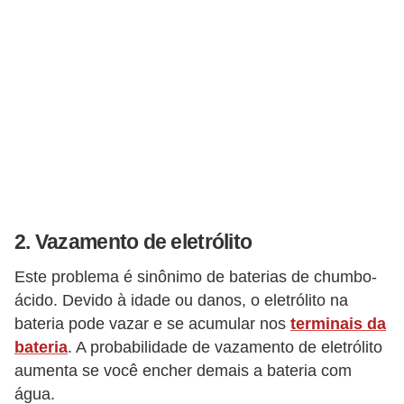
F
i
n
a
n
c
i
a
2. Vazamento de eletrólito
m
e
Este problema é sinônimo de baterias de chumbo-
n
ácido. Devido à idade ou danos, o eletrólito na
bateria pode vazar e se acumular nos
terminais da
t
bateria
. A probabilidade de vazamento de eletrólito
o
aumenta se você encher demais a bateria com
d
água.