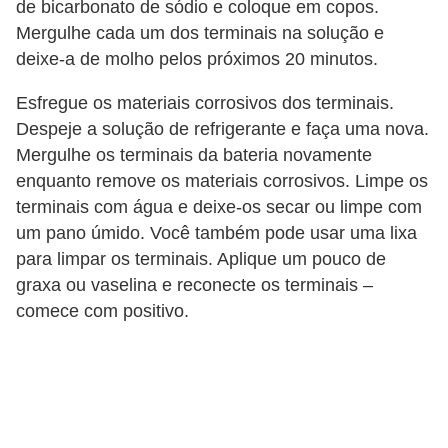
s
de bicarbonato de sódio e coloque em copos.
Mergulhe cada um dos terminais na solução e
p
deixe-a de molho pelos próximos 20 minutos.
o
r
Esfregue os materiais corrosivos dos terminais.
t
Despeje a solução de refrigerante e faça uma nova.
Mergulhe os terminais da bateria novamente
e
enquanto remove os materiais corrosivos. Limpe os
a
terminais com água e deixe-os secar ou limpe com
l
um pano úmido. Você também pode usar uma lixa
t
para limpar os terminais. Aplique um pouco de
e
graxa ou vaselina e reconecte os terminais –
r
comece com positivo.
n
a
t
i