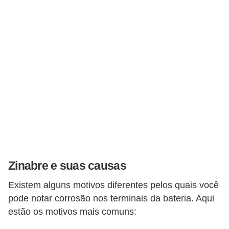
o
p
u
l
a
r
e
s
C
o
m
Zinabre e suas causas
p
Existem alguns motivos diferentes pelos quais você
r
pode notar corrosão nos terminais da bateria. Aqui
a
estão os motivos mais comuns:
e