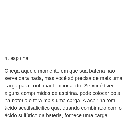
v
o
T
u
n
i
n
4. aspirina
g
Chega aquele momento em que sua bateria não
V
serve para nada, mas você só precisa de mais uma
e
carga para continuar funcionando. Se você tiver
alguns comprimidos de aspirina, pode colocar dois
í
na bateria e terá mais uma carga. A aspirina tem
c
ácido acetilsalicílico que, quando combinado com o
u
ácido sulfúrico da bateria, fornece uma carga.
l