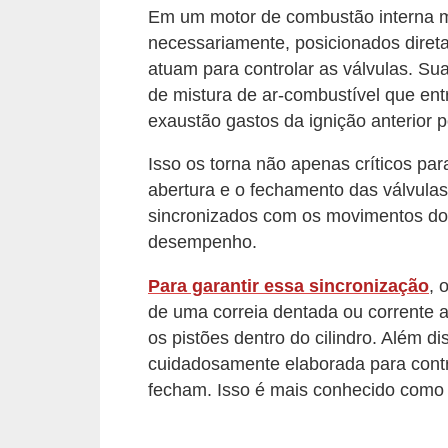
Em um motor de combustão interna m
v
necessariamente, posicionados diret
e
atuam para controlar as válvulas. Su
n
de mistura de ar-combustível que ent
d
exaustão gastos da ignição anterior 
a
Isso os torna não apenas críticos pa
d
abertura e o fechamento das válvula
e
sincronizados com os movimentos dos
v
desempenho.
e
Para garantir essa sincronização
, 
í
de uma correia dentada ou corrente 
c
os pistões dentro do cilindro. Além 
u
cuidadosamente elaborada para contr
l
fecham. Isso é mais conhecido como 
o
s