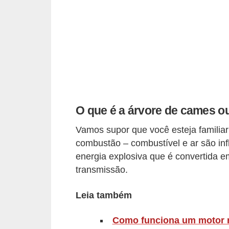
i
n
e
t
e
s
C
O que é a árvore de cames 
a
Vamos supor que você esteja familia
r
combustão – combustível e ar são inf
r
energia explosiva que é convertida e
o
transmissão.
s
Leia também
e
s
Como funciona um motor r
p