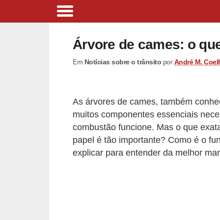
B
i
Árvore de cames: o que
c
Em
Notícias sobre o trânsito
por
André M. Coel
i
c
l
As árvores de cames, também conhe
e
muitos componentes essenciais neces
t
combustão funcione. Mas o que exat
a
papel é tão importante? Como é o 
explicar para entender da melhor man
s
e
p
a
t