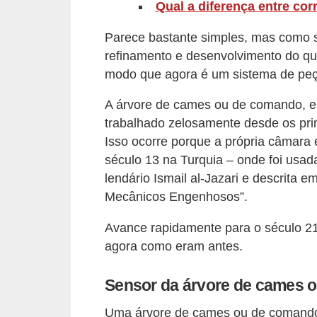
Qual a diferença entre cor
o
Parece bastante simples, mas como 
r
refinamento e desenvolvimento do qu
t
modo que agora é um sistema de pe
i
v
A árvore de cames ou de comando, en
trabalhado zelosamente desde os pri
o
Isso ocorre porque a própria câmara 
s
século 13 na Turquia – onde foi us
C
lendário Ismail al-Jazari e descrita 
a
Mecânicos Engenhosos”.
r
Avance rapidamente para o século 2
r
agora como eram antes.
o
s
Sensor da árvore de cames o
p
Uma árvore de cames ou de comando