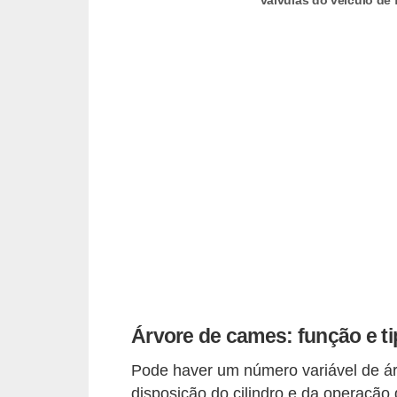
válvulas do veículo de 
e
v
e
í
c
u
l
o
s
M
e
c
â
Árvore de cames: função e t
n
Pode haver um número variável de 
i
disposição do cilindro e da operação