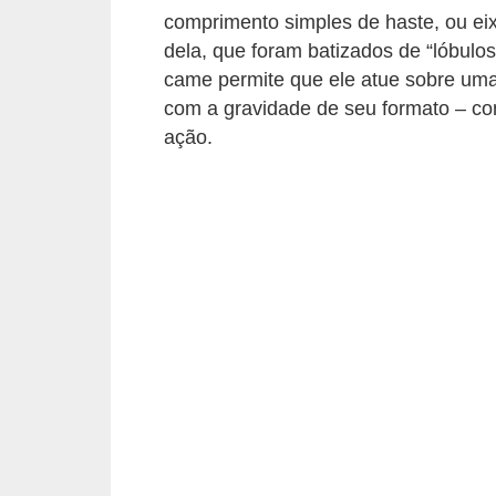
o
comprimento simples de haste, ou ei
p
dela, que foram batizados de “lóbulo
u
came permite que ele atue sobre uma
com a gravidade de seu formato – co
l
ação.
a
r
e
s
C
o
m
p
r
a
e