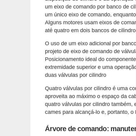
c
um eixo de comando por banco de cil
a
um único eixo de comando, enquanto 
Alguns motores usam eixos de comand
e
até quatro em dois bancos de cilindro
m
a
O uso de um eixo adicional por banc
n
projeto de eixo de comando de válvul
Posicionamento ideal do componente 
u
extremidade superior e uma operaçã
t
duas válvulas por cilindro
e
n
Quatro válvulas por cilindro é uma c
ç
aproveita ao máximo o espaço da ca
quatro válvulas por cilindro também,
ã
cames para alcançá-lo e, portanto, o
o
d
Árvore de comando: manutenç
e