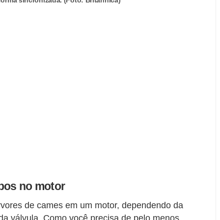
forma sincronizada. (Foto: Britannica)
ipos no motor
árvores de cames em um motor, dependendo da
 da válvula. Como você precisa de pelo menos