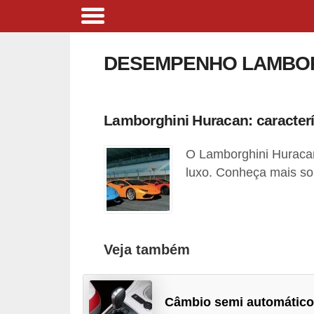
B
i
DESEMPENHO LAMBOR
c
i
c
Lamborghini Huracan: caracterís
l
O Lamborghini Huracan
e
luxo. Conheça mais sob
t
a
s
e
Veja também
p
a
Câmbio semi automático
t