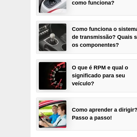
como funciona?
i
n
e
Como funciona o sistem
t
de transmissão? Quais 
e
os componentes?
s
C
O que é RPM e qual o
a
significado para seu
r
veículo?
r
o
s
Como aprender a dirigir
e
Passo a passo!
s
p