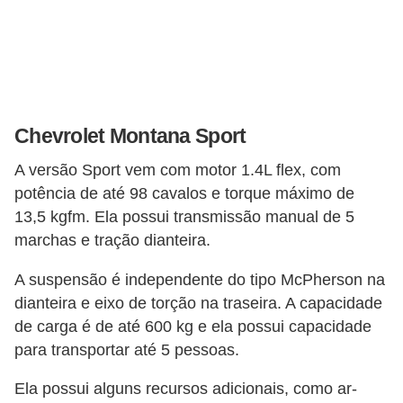
e
v
e
í
c
Chevrolet Montana Sport
u
l
A versão Sport vem com motor 1.4L flex, com
o
potência de até 98 cavalos e torque máximo de
13,5 kgfm. Ela possui transmissão manual de 5
s
marchas e tração dianteira.
M
A suspensão é independente do tipo McPherson na
e
dianteira e eixo de torção na traseira. A capacidade
c
de carga é de até 600 kg e ela possui capacidade
â
para transportar até 5 pessoas.
n
Ela possui alguns recursos adicionais, como ar-
i