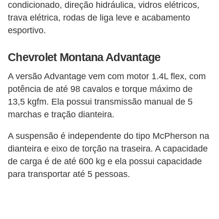
condicionado, direção hidráulica, vidros elétricos,
c
trava elétrica, rodas de liga leve e acabamento
a
esportivo.
e
m
Chevrolet Montana Advantage
a
A versão Advantage vem com motor 1.4L flex, com
n
potência de até 98 cavalos e torque máximo de
u
13,5 kgfm. Ela possui transmissão manual de 5
t
marchas e tração dianteira.
e
A suspensão é independente do tipo McPherson na
n
dianteira e eixo de torção na traseira. A capacidade
ç
de carga é de até 600 kg e ela possui capacidade
ã
para transportar até 5 pessoas.
o
d
e