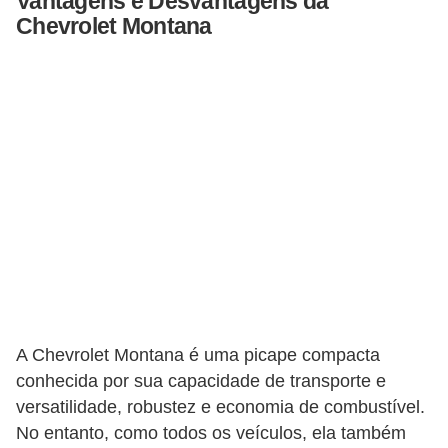
Vantagens e Desvantagens da
v
Chevrolet Montana
o
T
u
n
i
n
g
V
e
í
A Chevrolet Montana é uma picape compacta
c
conhecida por sua capacidade de transporte e
u
versatilidade, robustez e economia de combustível.
l
No entanto, como todos os veículos, ela também