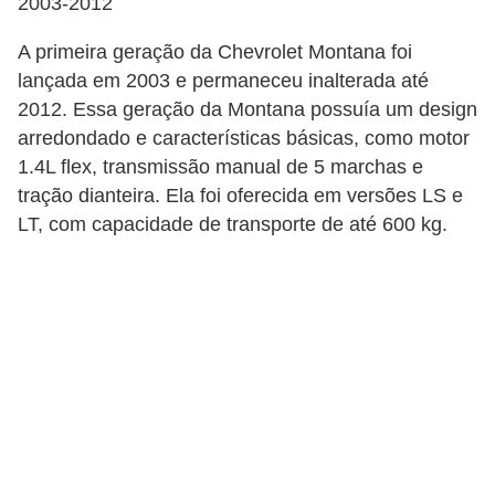
2003-2012
s
s
A primeira geração da Chevrolet Montana foi
o
lançada em 2003 e permaneceu inalterada até
2012. Essa geração da Montana possuía um design
b
arredondado e características básicas, como motor
r
1.4L flex, transmissão manual de 5 marchas e
e
tração dianteira. Ela foi oferecida em versões LS e
o
LT, com capacidade de transporte de até 600 kg.
t
r
â
n
s
i
t
o