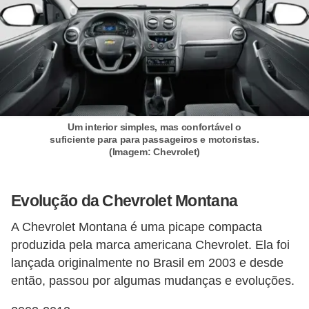
s
c
o
o
t
e
r
Um interior simples, mas confortável o
suficiente para para passageiros e motoristas.
s
(Imagem: Chevrolet)
N
o
Evolução da Chevrolet Montana
t
A Chevrolet Montana é uma picape compacta
í
produzida pela marca americana Chevrolet. Ela foi
c
lançada originalmente no Brasil em 2003 e desde
i
então, passou por algumas mudanças e evoluções.
a