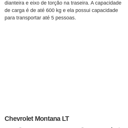
o
dianteira e eixo de torção na traseira. A capacidade
de carga é de até 600 kg e ela possui capacidade
p
para transportar até 5 pessoas.
u
l
a
r
e
s
C
o
m
p
r
a
Chevrolet Montana LT
e