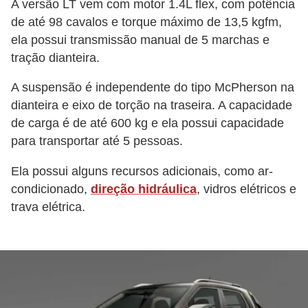
A versão LT vem com motor 1.4L flex, com potência
v
de até 98 cavalos e torque máximo de 13,5 kgfm,
e
ela possui transmissão manual de 5 marchas e
n
tração dianteira.
d
A suspensão é independente do tipo McPherson na
a
dianteira e eixo de torção na traseira. A capacidade
d
de carga é de até 600 kg e ela possui capacidade
e
para transportar até 5 pessoas.
v
Ela possui alguns recursos adicionais, como ar-
e
condicionado,
direção hidráulica
, vidros elétricos e
í
trava elétrica.
c
u
l
o
s