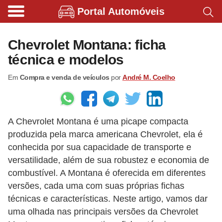
Portal Automóveis
B
i
Chevrolet Montana: ficha
c
técnica e modelos
i
Em
Compra e venda de veículos
por
André M. Coelho
c
l
e
A Chevrolet Montana é uma picape compacta
t
produzida pela marca americana Chevrolet, ela é
a
conhecida por sua capacidade de transporte e
s
versatilidade, além de sua robustez e economia de
e
combustível. A Montana é oferecida em diferentes
p
versões, cada uma com suas próprias fichas
técnicas e características. Neste artigo, vamos dar
a
uma olhada nas principais versões da Chevrolet
t