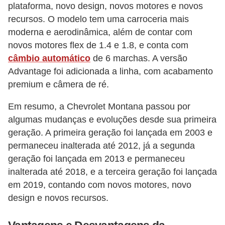
s
plataforma, novo design, novos motores e novos
p
recursos. O modelo tem uma carroceria mais
moderna e aerodinâmica, além de contar com
o
novos motores flex de 1.4 e 1.8, e conta com
r
câmbio automático
de 6 marchas. A versão
t
Advantage foi adicionada a linha, com acabamento
e
premium e câmera de ré.
a
Em resumo, a Chevrolet Montana passou por
l
algumas mudanças e evoluções desde sua primeira
t
geração. A primeira geração foi lançada em 2003 e
e
permaneceu inalterada até 2012, já a segunda
r
geração foi lançada em 2013 e permaneceu
n
inalterada até 2018, e a terceira geração foi lançada
a
em 2019, contando com novos motores, novo
design e novos recursos.
t
i