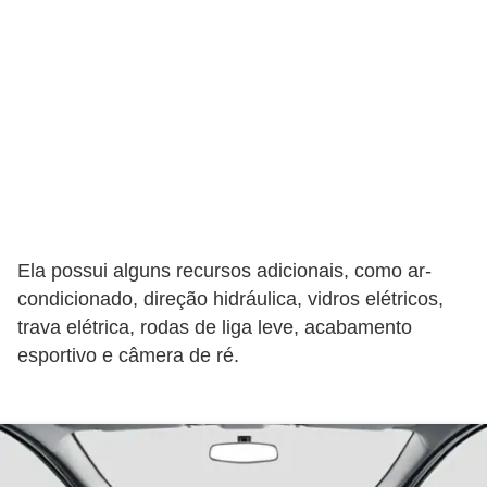
v
e
í
c
u
l
o
s
Ela possui alguns recursos adicionais, como ar-
M
condicionado, direção hidráulica, vidros elétricos,
o
trava elétrica, rodas de liga leve, acabamento
esportivo e câmera de ré.
t
o
s
e