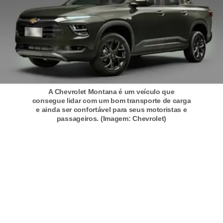
F
i
n
a
n
c
A Chevrolet Montana é um veículo que
consegue lidar com um bom transporte de carga
i
e ainda ser confortável para seus motoristas e
passageiros. (Imagem: Chevrolet)
a
m
e
n
t
o
d