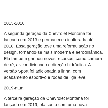
S
e
g
2013-2018
u
A segunda geração da Chevrolet Montana foi
r
lançada em 2013 e permaneceu inalterada até
o
2018. Essa geração teve uma reformulação no
a
design, tornando-se mais moderna e aerodinâmica.
u
Ela também ganhou novos recursos, como câmera
t
de ré, ar-condicionado e direção hidráulica. A
o
versão Sport foi adicionada a linha, com
acabamento esportivo e rodas de liga leve.
T
r
2019-atual
a
A terceira geração da Chevrolet Montana foi
n
lançada em 2019, ela conta com uma nova