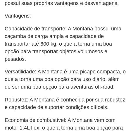
o
possui suas próprias vantagens e desvantagens.
s
Vantagens:
e
l
Capacidade de transporte: A Montana possui uma
é
caçamba de carga ampla e capacidade de
t
transportar até 600 kg, o que a torna uma boa
opção para transportar objetos volumosos e
r
pesados.
i
c
Versatilidade: A Montana é uma picape compacta, o
o
que a torna uma boa opção para uso diário, além
de ser uma boa opção para aventuras off-road.
s
e
Robustez: A Montana é conhecida por sua robustez
h
e capacidade de suportar condições difíceis.
í
Economia de combustível: A Montana vem com
b
motor 1.4L flex, o que a torna uma boa opção para