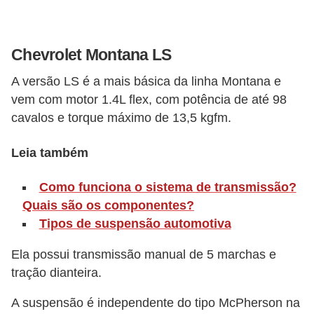
o
r
Chevrolet Montana LS
t
i
A versão LS é a mais básica da linha Montana e
vem com motor 1.4L flex, com potência de até 98
v
cavalos e torque máximo de 13,5 kgfm.
o
s
Leia também
C
Como funciona o sistema de transmissão?
a
Quais são os componentes?
r
Tipos de suspensão automotiva
r
Ela possui transmissão manual de 5 marchas e
o
tração dianteira.
s
p
A suspensão é independente do tipo McPherson na