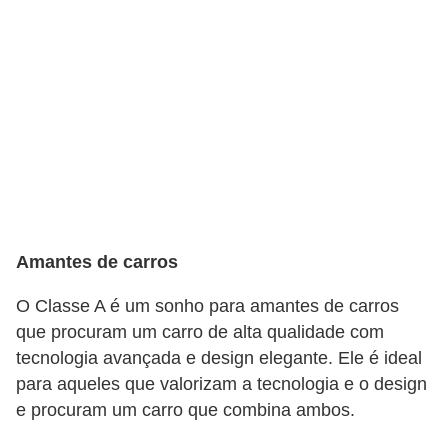
v
o
T
u
n
i
n
g
Amantes de carros
V
e
O Classe A é um sonho para amantes de carros
í
que procuram um carro de alta qualidade com
c
tecnologia avançada e design elegante. Ele é ideal
para aqueles que valorizam a tecnologia e o design
u
e procuram um carro que combina ambos.
l