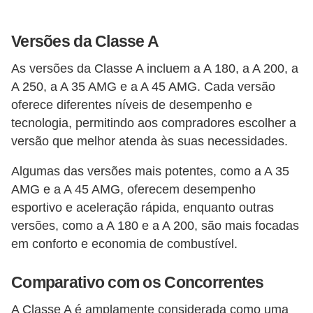
e
v
Versões da Classe A
e
í
As versões da Classe A incluem a A 180, a A 200, a
c
A 250, a A 35 AMG e a A 45 AMG. Cada versão
oferece diferentes níveis de desempenho e
u
tecnologia, permitindo aos compradores escolher a
l
versão que melhor atenda às suas necessidades.
o
s
Algumas das versões mais potentes, como a A 35
AMG e a A 45 AMG, oferecem desempenho
M
esportivo e aceleração rápida, enquanto outras
e
versões, como a A 180 e a A 200, são mais focadas
c
em conforto e economia de combustível.
â
Comparativo com os Concorrentes
n
i
A Classe A é amplamente considerada como uma