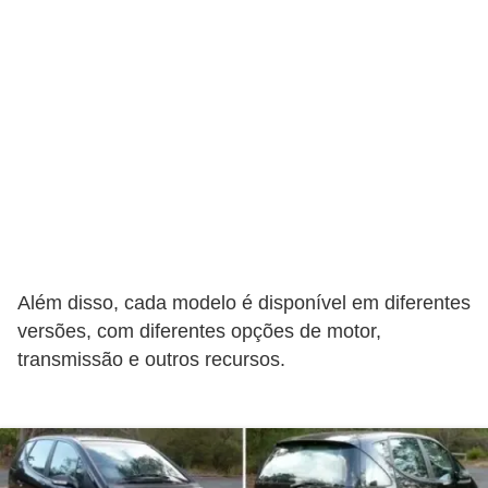
o
p
u
l
a
r
e
s
C
Além disso, cada modelo é disponível em diferentes
o
versões, com diferentes opções de motor,
m
transmissão e outros recursos.
p
r
a
e