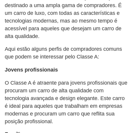
destinado a uma ampla gama de compradores. É
S
um carro de luxo, com todas as características e
e
tecnologias modernas, mas ao mesmo tempo é
g
acessível para aqueles que desejam um carro de
u
alta qualidade.
r
Aqui estão alguns perfis de compradores comuns
o
que podem se interessar pelo Classe A:
a
u
Jovens profissionais
t
O Classe A é atraente para jovens profissionais que
o
procuram um carro de alta qualidade com
tecnologia avançada e design elegante. Este carro
T
é ideal para aqueles que trabalham em empresas
r
modernas e procuram um carro que reflita sua
a
posição profissional.
n