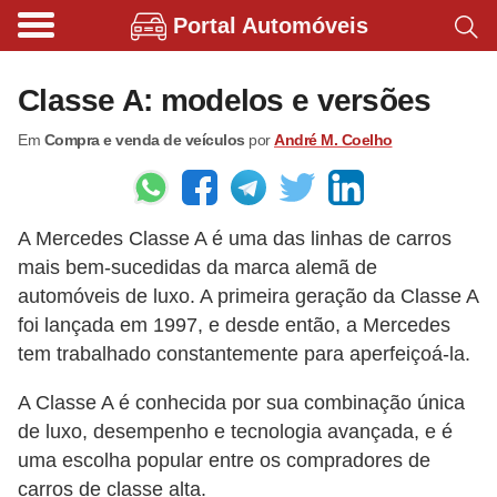
Portal Automóveis
B
i
Classe A: modelos e versões
c
Em
Compra e venda de veículos
por
André M. Coelho
i
c
l
A Mercedes Classe A é uma das linhas de carros
e
mais bem-sucedidas da marca alemã de
t
automóveis de luxo. A primeira geração da Classe A
a
foi lançada em 1997, e desde então, a Mercedes
s
tem trabalhado constantemente para aperfeiçoá-la.
e
A Classe A é conhecida por sua combinação única
p
de luxo, desempenho e tecnologia avançada, e é
a
uma escolha popular entre os compradores de
t
carros de classe alta.