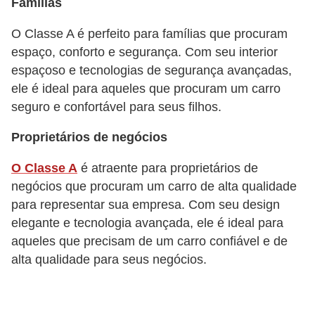
Famílias
s
p
O Classe A é perfeito para famílias que procuram
o
espaço, conforto e segurança. Com seu interior
r
espaçoso e tecnologias de segurança avançadas,
t
ele é ideal para aqueles que procuram um carro
seguro e confortável para seus filhos.
e
a
Proprietários de negócios
l
O Classe A
é atraente para proprietários de
t
negócios que procuram um carro de alta qualidade
e
para representar sua empresa. Com seu design
r
elegante e tecnologia avançada, ele é ideal para
n
aqueles que precisam de um carro confiável e de
a
alta qualidade para seus negócios.
t
i