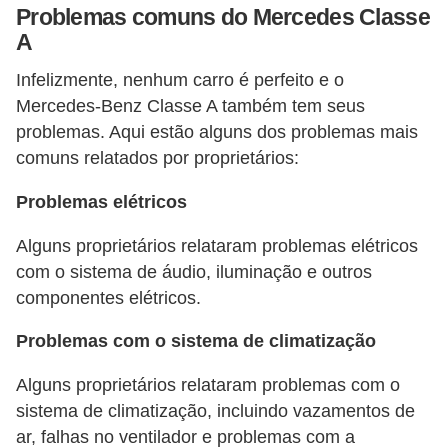
o
Problemas comuns do Mercedes Classe
s
A
e
Infelizmente, nenhum carro é perfeito e o
l
Mercedes-Benz Classe A também tem seus
é
problemas. Aqui estão alguns dos problemas mais
t
comuns relatados por proprietários:
r
Problemas elétricos
i
c
Alguns proprietários relataram problemas elétricos
o
com o sistema de áudio, iluminação e outros
componentes elétricos.
s
e
Problemas com o sistema de climatização
h
Alguns proprietários relataram problemas com o
í
sistema de climatização, incluindo vazamentos de
b
ar, falhas no ventilador e problemas com a