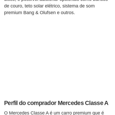
s
de couro, teto solar elétrico, sistema de som
s
premium Bang & Olufsen e outros.
o
b
r
e
o
t
r
â
n
s
i
Perfil do comprador Mercedes Classe A
t
o
O Mercedes Classe A é um carro premium que é