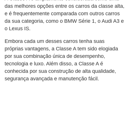
c
das melhores opções entre os carros da classe alta,
a
e é frequentemente comparada com outros carros
da sua categoria, como o BMW Série 1, o Audi A3 e
e
o Lexus IS.
m
a
Embora cada um desses carros tenha suas
n
próprias vantagens, a Classe A tem sido elogiada
por sua combinação única de desempenho,
u
tecnologia e luxo. Além disso, a Classe A é
t
conhecida por sua construção de alta qualidade,
e
segurança avançada e manutenção fácil.
n
ç
ã
o
d
e