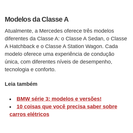
o
r
Modelos da Classe A
t
Atualmente, a Mercedes oferece três modelos
i
diferentes da Classe A: o Classe A Sedan, o Classe
v
A Hatchback e o Classe A Station Wagon. Cada
o
modelo oferece uma experiência de condução
s
única, com diferentes níveis de desempenho,
tecnologia e conforto.
C
a
Leia também
r
BMW série 3: modelos e versões!
r
10 coisas que você precisa saber sobre
o
carros elétricos
s
p