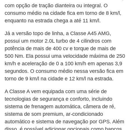
s
com opção de tração dianteira ou integral. O
c
consumo médio na cidade fica em torno de 8 km/l,
o
enquanto na estrada chega a até 11 km/l.
o
Já a versão topo de linha, a Classe A45 AMG,
t
possui um motor 2.0L turbo de 4 cilindros com
e
potência de mais de 400 cv e torque de mais de
r
500 Nm. Ela possui uma velocidade máxima de 250
s
km/h e aceleração de 0 a 100 km/h em apenas 3,9
segundos. O consumo médio nessa versão fica em
N
torno de 9 km/l na cidade e 12 km/l na estrada.
o
t
A Classe A vem equipada com uma série de
í
tecnologias de segurança e conforto, incluindo
sistema de frenagem automática, câmera de ré,
c
sistema de som premium, ar-condicionado
i
automático e sistema de navegação por GPS. Além
a
disso, é possível adicionar opcionais como bancos