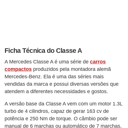
v
e
í
c
u
l
Ficha Técnica do Classe A
o
A Mercedes Classe A é uma série de
carros
s
compactos
produzidos pela montadora alemã
M
Mercedes-Benz. Ela é uma das séries mais
vendidas da marca e possui diversas versões que
o
atendem a diferentes necessidades e gostos.
t
o
A versão base da Classe A vem com um motor 1.3L
s
turbo de 4 cilindros, capaz de gerar 163 cv de
potência e 250 Nm de torque. O câmbio pode ser
e
manual de 6 marchas ou automático de 7 marchas,