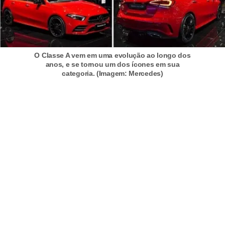
F
i
n
O Classe A vem em uma evolução ao longo dos
a
anos, e se tornou um dos ícones em sua
categoria. (Imagem: Mercedes)
n
c
i
a
m
e
n
t
o
d