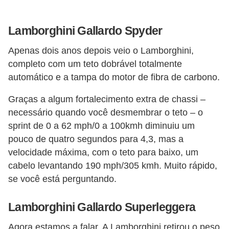
v
e
Lamborghini Gallardo Spyder
í
Apenas dois anos depois veio o Lamborghini,
c
completo com um teto dobrável totalmente
u
automático e a tampa do motor de fibra de carbono.
l
Graças a algum fortalecimento extra de chassi –
o
necessário quando você desmembrar o teto – o
s
sprint de 0 a 62 mph/0 a 100kmh diminuiu um
M
pouco de quatro segundos para 4,3, mas a
o
velocidade máxima, com o teto para baixo, um
cabelo levantando 190 mph/305 kmh. Muito rápido,
t
se você está perguntando.
o
s
Lamborghini Gallardo Superleggera
e
Agora estamos a falar. A Lamborghini retirou o peso