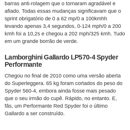
s
barras anti-rolagem que o tornaram agradável e
p
afiado. Todas essas mudanças significavam que o
sprint obrigatório de 0 a 62 mp/0 a 100kmhh
o
levando apenas 3,4 segundos, 0-124 mph/0 a 200
r
kmh foi a 10,2s e chegou a 202 mph/325 kmh. Tudo
t
em um grande borrão de verde.
e
a
Lamborghini Gallardo LP570-4 Spyder
l
Performante
t
Chegou no final de 2010 como uma versão aberta
e
do Superleggera. 65 kg foram cortados do peso do
r
Spyder 560-4, embora ainda fosse mais pesado
n
que o seu irmão do cupê. Rápido, no entanto. E,
fãs, um Performante Red Spyder foi o último
a
Gallardo a ser construído.
t
i