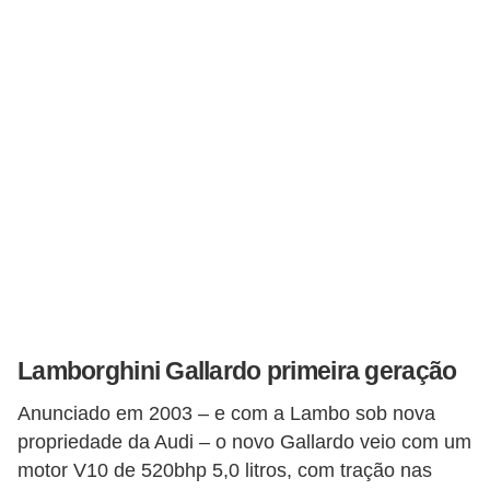
F
i
n
a
n
c
i
a
m
e
n
Lamborghini Gallardo primeira geração
t
Anunciado em 2003 – e com a Lambo sob nova
o
propriedade da Audi – o novo Gallardo veio com um
d
motor V10 de 520bhp 5,0 litros, com tração nas