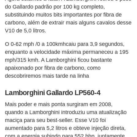
s
do Gallardo padrão por 100 kg completo,
c
substituindo muitos bits importantes por fibra de
o
carbono, além de extrair mais alguns cavalos desse
o
V10 de 5,0 litros.
t
O 0-62 mph /0 a 100kmhcaiu para 3,9 segundos,
e
enquanto a velocidade máxima permaneceu a 195
r
mph/315 kmh. A Lamborghini ficou bastante
s
apaixonado por fibra de carbono, como
descobriremos mais tarde na linha
N
o
Lamborghini Gallardo LP560-4
t
í
Mais poder e mais ponta surgiram em 2008,
quando a Lamborghini introduziu uma atualização
c
maciça para seu best-seller. Esse V10 foi
i
aumentado para 5,2 litros e obteve injeção direta,
a
com a energia subindo para 552 bhp, juntamente