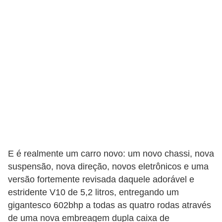
o
p
u
l
a
r
e
s
C
o
E é realmente um carro novo: um novo chassi, nova
m
suspensão, nova direção, novos eletrônicos e uma
p
versão fortemente revisada daquele adorável e
r
estridente V10 de 5,2 litros, entregando um
a
gigantesco 602bhp a todas as quatro rodas através
e
de uma nova embreagem dupla caixa de