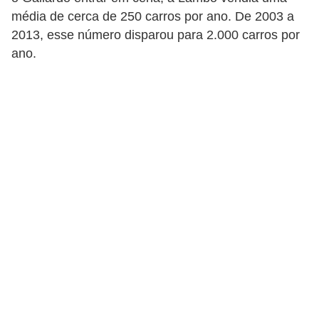
i
média de cerca de 250 carros por ano. De 2003 a
n
2013, esse número disparou para 2.000 carros por
e
ano.
t
e
s
C
a
r
r
o
s
e
s
p