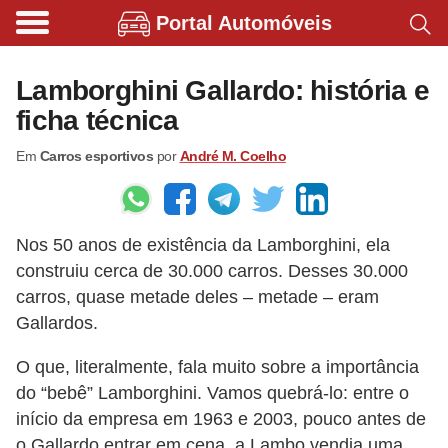
Portal Automóveis
B
i
Lamborghini Gallardo: história e
c
ficha técnica
i
Em
Carros esportivos
por
André M. Coelho
c
l
e
Nos 50 anos de existência da Lamborghini, ela
t
construiu cerca de 30.000 carros. Desses 30.000
a
carros, quase metade deles – metade – eram
s
Gallardos.
e
O que, literalmente, fala muito sobre a importância
p
do “bebê” Lamborghini. Vamos quebrá-lo: entre o
a
início da empresa em 1963 e 2003, pouco antes de
t
o Gallardo entrar em cena, a Lambo vendia uma