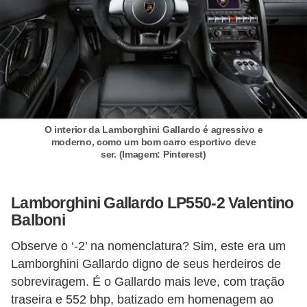
o
s
e
l
é
t
r
O interior da Lamborghini Gallardo é agressivo e
moderno, como um bom carro esportivo deve
i
ser. (Imagem: Pinterest)
c
o
Lamborghini Gallardo LP550-2 Valentino
s
Balboni
e
Observe o ‘-2’ na nomenclatura? Sim, este era um
h
Lamborghini Gallardo digno de seus herdeiros de
í
sobreviragem. É o Gallardo mais leve, com tração
b
traseira e 552 bhp, batizado em homenagem ao