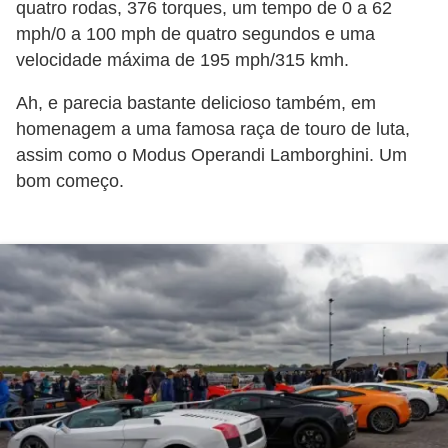
e
quatro rodas, 376 torques, um tempo de 0 a 62
v
mph/0 a 100 mph de quatro segundos e uma
velocidade máxima de 195 mph/315 kmh.
e
í
Ah, e parecia bastante delicioso também, em
c
homenagem a uma famosa raça de touro de luta,
u
assim como o Modus Operandi Lamborghini. Um
bom começo.
l
o
s
M
e
c
â
n
i