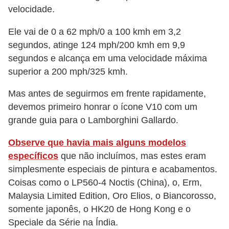
velocidade.
v
e
Ele vai de 0 a 62 mph/0 a 100 kmh em 3,2
n
segundos, atinge 124 mph/200 kmh em 9,9
d
segundos e alcança em uma velocidade máxima
superior a 200 mph/325 kmh.
a
d
Mas antes de seguirmos em frente rapidamente,
e
devemos primeiro honrar o ícone V10 com um
v
grande guia para o Lamborghini Gallardo.
e
Observe que havia mais alguns modelos
í
específicos
que não incluímos, mas estes eram
c
simplesmente especiais de pintura e acabamentos.
u
Coisas como o LP560-4 Noctis (China), o, Erm,
l
Malaysia Limited Edition, Oro Elios, o Biancorosso,
somente japonês, o HK20 de Hong Kong e o
o
Speciale da Série na Índia.
s