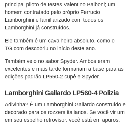
r
principal piloto de testes Valentino Balboni; um
i
homem contratado pelo próprio Ferrucio
d
Lamborghini e familiarizado com todos os
o
Lamborghini já construídos.
s
Ele também é um cavalheiro absoluto, como o
TG.com descobriu no início deste ano.
Também veio no sabor Spyder. Ambos eram
excelentes e mais tarde formariam a base para as
edições padrão LP550-2 cupê e Spyder.
Lamborghini Gallardo LP560-4 Polizia
Adivinha? É um Lamborghini Gallardo construído e
decorado para os rozzers italianos. Se você vir um
em seu espelho retrovisor, você está em apuros.