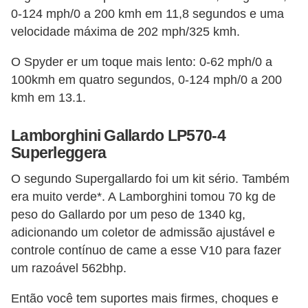
0-124 mph/0 a 200 kmh em 11,8 segundos e uma
S
velocidade máxima de 202 mph/325 kmh.
e
g
O Spyder er um toque mais lento: 0-62 mph/0 a
u
100kmh em quatro segundos, 0-124 mph/0 a 200
kmh em 13.1.
r
o
Lamborghini Gallardo LP570-4
a
Superleggera
u
O segundo Supergallardo foi um kit sério. Também
t
era muito verde*. A Lamborghini tomou 70 kg de
o
peso do Gallardo por um peso de 1340 kg,
T
adicionando um coletor de admissão ajustável e
r
controle contínuo de came a esse V10 para fazer
um razoável 562bhp.
a
n
Então você tem suportes mais firmes, choques e