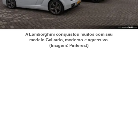
c
a
e
m
A Lamborghini conquistou muitos com seu
modelo Gallardo, moderno e agressivo.
a
(Imagem: Pinterest)
n
u
t
e
n
ç
ã
o
d
e