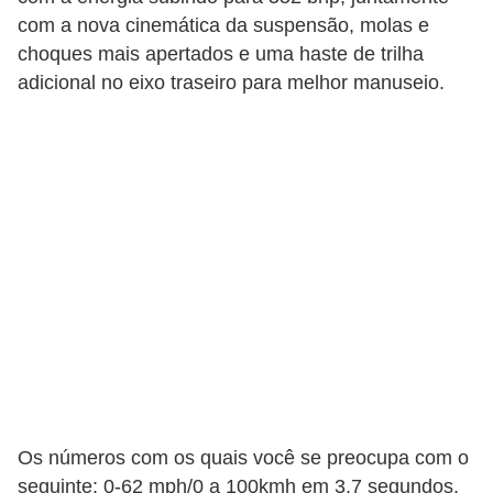
s
com a nova cinemática da suspensão, molas e
s
choques mais apertados e uma haste de trilha
o
adicional no eixo traseiro para melhor manuseio.
b
r
e
o
t
r
â
n
s
i
t
Os números com os quais você se preocupa com o
o
seguinte: 0-62 mph/0 a 100kmh em 3,7 segundos,